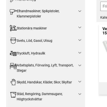
Elhandmaskiner, Spikpistoler,
Klammerpistoler
Kate
Stationära maskiner
Ve
15
Svets, Löd, Gasol, Utsug
Tryckluft, Hydraulik
Arbetsplats, Förvaring, Lyft, Transport,
Stegar
Skydd, Handskar, Kläder, Skor, Skyltar
Städ, Rengöring, Dammsugare,
Högtryckstvättar