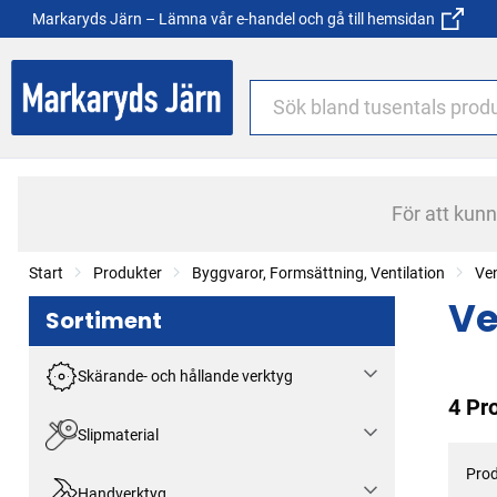
Markaryds Järn – Lämna vår e-handel och gå till hemsidan
För att kun
Start
Produkter
Byggvaror, Formsättning, Ventilation
Ven
Ve
Sortiment
Skärande- och hållande verktyg
4 Pr
Slipmaterial
Prod
Handverktyg