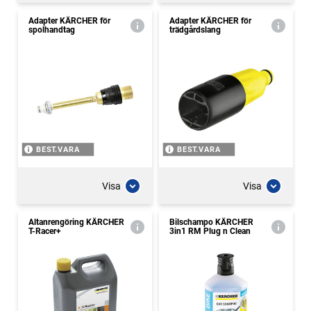
Adapter KÄRCHER för
Adapter KÄRCHER för
spolhandtag
trädgårdslang
BEST.VARA
BEST.VARA
Visa
Visa
Altanrengöring KÄRCHER
Bilschampo KÄRCHER
T-Racer+
3in1 RM Plug n Clean