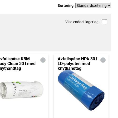
Sortering:
Visa endast lagerlagt
vfallspåse KBM
Avfallspåse NPA 30 l
asy Clean 30 l med
LD-polyeten med
nythandtag
knythandtag