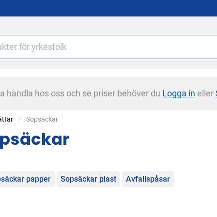
na handla hos oss och se priser behöver du
Logga in
eller
ättar
Current:
Sopsäckar
psäckar
egorier
säckar papper
Sopsäckar plast
Avfallspåsar