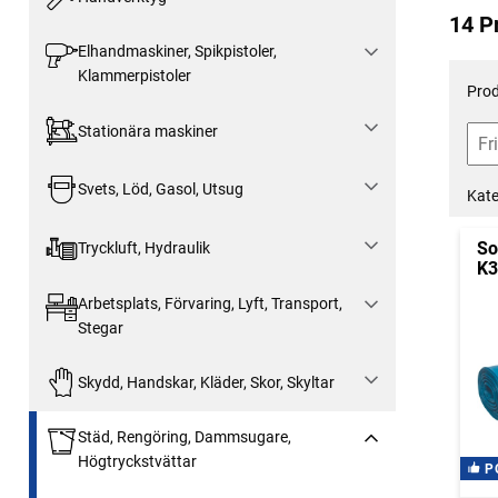
14 P
Elhandmaskiner, Spikpistoler,
Klammerpistoler
Prod
Stationära maskiner
Svets, Löd, Gasol, Utsug
Kate
So
Tryckluft, Hydraulik
K3
Arbetsplats, Förvaring, Lyft, Transport,
Stegar
Skydd, Handskar, Kläder, Skor, Skyltar
Städ, Rengöring, Dammsugare,
Högtryckstvättar
P