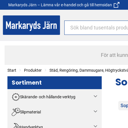
Markaryds Järn – Lämna vår e-handel och gå till hemsidan
För att kun
Start
Produkter
Städ, Rengöring, Dammsugare, Högtryckstv
So
Sortiment
Skärande- och hållande verktyg
Kat
Sop
Slipmaterial
Handverktyg