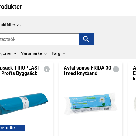
rodukter
uktfilter
gorier
Varumärke
Färg
psäck TRIOPLAST
Avfallspåse FRIDA 30
A
 Proffs Byggsäck
l med knytband
E
k
OPULÄR