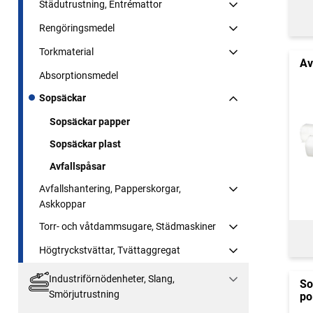
Städutrustning, Entrémattor
Rengöringsmedel
Torkmaterial
Av
Absorptionsmedel
Sopsäckar
Sopsäckar papper
Sopsäckar plast
Avfallspåsar
Avfallshantering, Papperskorgar,
Askkoppar
Torr- och våtdammsugare, Städmaskiner
Högtryckstvättar, Tvättaggregat
Industriförnödenheter, Slang,
So
Smörjutrustning
po