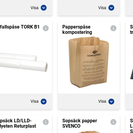
Visa
Visa
fallspåse TORK B1
Papperspåse
S
kompostering
t
Visa
Visa
psäck LD/LLD-
Sopsäck papper
S
lyeten Returplast
SVENCO
L
S