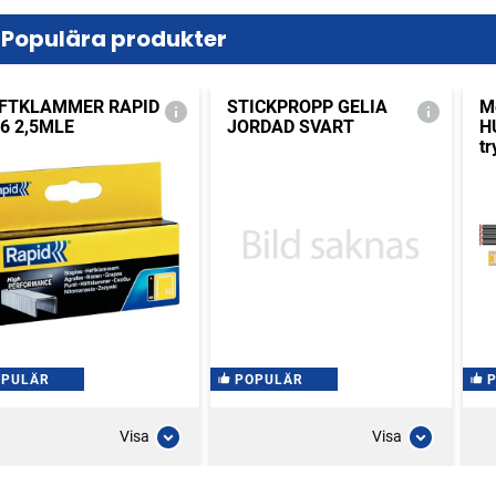
Populära produkter
FTKLAMMER RAPID
STICKPROPP GELIA
M
/6 2,5MLE
JORDAD SVART
H
tr
OPULÄR
POPULÄR
Visa
Visa