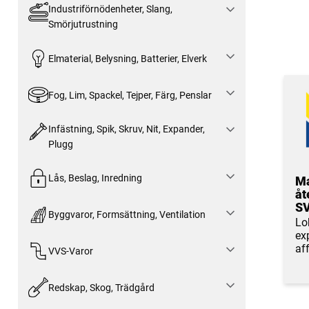
Industriförnödenheter, Slang,
Smörjutrustning
Elmaterial, Belysning, Batterier, Elverk
Fog, Lim, Spackel, Tejper, Färg, Penslar
Infästning, Spik, Skruv, Nit, Expander,
Plugg
Lås, Beslag, Inredning
Ma
åt
SV
Byggvaror, Formsättning, Ventilation
Lo
ex
aff
VVS-Varor
Redskap, Skog, Trädgård