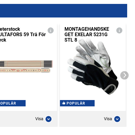
eterstock
MONTAGEHANDSKE
ULTAFORS 59 Trä För
GET EXELAR 5231G
yck
STL 8
POPULÄR
POPULÄR
Visa
Visa