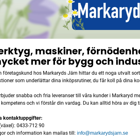
erktyg, maskiner, förnödenhe
ycket mer för bygg och indus
 företagskund hos Markaryds Järn hittar du ett noga utvalt sort
tioner som underlättar dina inköpsrutiner, du får koll på dina ko
erbjuder snabba och fria leveranser till våra kunder i Markaryd 
kompetens och vi förstår din vardag. Du kan alltid höra av dig t
a kontaktuppgifter:
 (växel): 0433-712 90
gor och information kan mailas till:
info@markarydsjarn.se