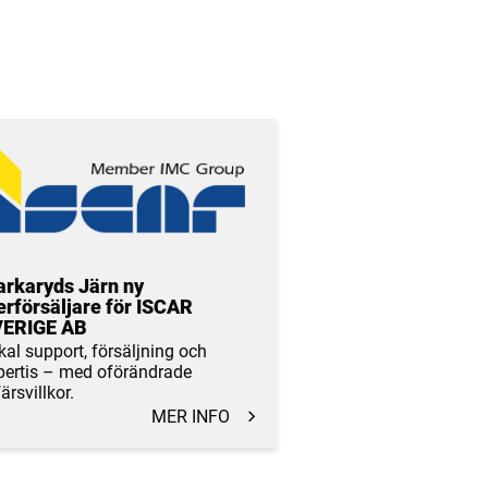
rkaryds Järn ny
erförsäljare för ISCAR
ERIGE AB
kal support, försäljning och
pertis – med oförändrade
ärsvillkor.
MER INFO