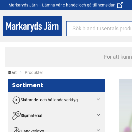
Markaryds Järn – Lämna vår e-handel och gå till hemsidan
För att kun
Start
Current:
Produkter
Sortiment
Skärande- och hållande verktyg
Slipmaterial
Handverktyg