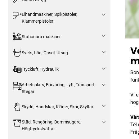
Elhandmaskiner, Spikpistoler,
Klammerpistoler
Stationära maskiner
V
Svets, Löd, Gasol, Utsug
m
Tryckluft, Hydraulik
Som
funk
Arbetsplats, Förvaring, Lyft, Transport,
Stegar
Vi 
hög 
Skydd, Handskar, Kläder, Skor, Skyltar
Vår
Städ, Rengöring, Dammsugare,
Tel
Högtryckstvättar
Frå