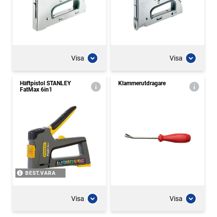
Visa
Visa
Häftpistol STANLEY
Klammerutdragare
FatMax 6in1
BEST.VARA
Visa
Visa