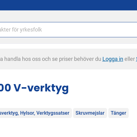
na handla hos oss och se priser behöver du
Logga in
eller
00 V-verktyg
egorier
sverktyg, Hylsor, Verktygssatser
Skruvmejslar
Tänger