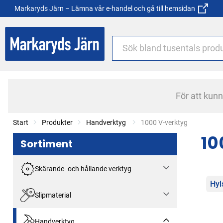
Markaryds Järn – Lämna vår e-handel och gå till hemsidan
För att kun
Start
Produkter
Handverktyg
Current:
1000 V-verktyg
10
Sortiment
Skärande- och hållande verktyg
Kat
Hyl
Slipmaterial
Handverktyg