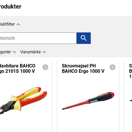
rodukter
uktfilter
gorier
Varumärke
davbitare BAHCO
Skruvmejsel PH
S
go 2101S 1000 V
BAHCO Ergo 1000 V
B
1