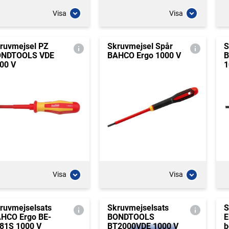
Visa
Visa
ruvmejsel PZ
Skruvmejsel Spår
S
ONDTOOLS VDE
BAHCO Ergo 1000 V
B
00 V
1
Visa
Visa
ruvmejselsats
Skruvmejselsats
S
HCO Ergo BE-
BONDTOOLS
E
81S 1000 V
BT2000VDE 1000 V
b