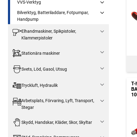
VVS-Verktyg
Bilverktyg, Batteriladdare, Fotpumpar,
Handpump
Elhandmaskiner, Spikpistoler,
Klammerpistoler
Stationära maskiner
Svets, Löd, Gasol, Utsug
T-
Tryckluft, Hydraulik
BA
10
Arbetsplats, Förvaring, Lyft, Transport,
Stegar
Skydd, Handskar, Kläder, Skor, Skyltar