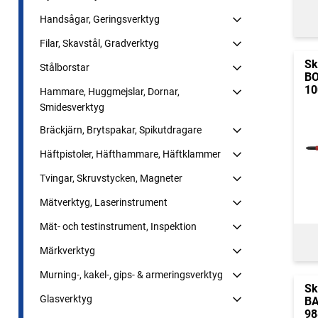
Handsågar, Geringsverktyg
Filar, Skavstål, Gradverktyg
Sk
Stålborstar
B
10
Hammare, Huggmejslar, Dornar,
Smidesverktyg
Bräckjärn, Brytspakar, Spikutdragare
Häftpistoler, Häfthammare, Häftklammer
Tvingar, Skruvstycken, Magneter
Mätverktyg, Laserinstrument
Mät- och testinstrument, Inspektion
Märkverktyg
Murning-, kakel-, gips- & armeringsverktyg
Sk
Glasverktyg
BA
98