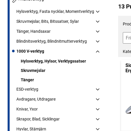
13 P
Hylsverktyg, Fasta nycklar, Momentverktyg
Skruvmejslar, Bits, Bitssatser, Sylar
Prod
Tänger, Handsaxar
Blindnitsverktyg, Blindnitmutterverktyg
1000 V-verktyg
Kate
Hylsverktyg, Hylsor, Verktygssatser
Si
Er
Skruvmejslar
Tänger
ESD-verktyg
Avdragare, Utdragare
Knivar, Yxor
Skrapor, Blad, Sicklingar
Hyvlar, Stämjärn