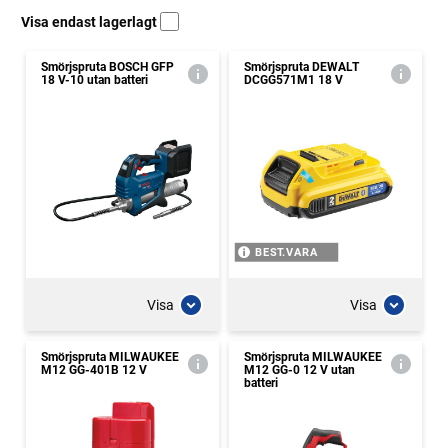
Visa endast lagerlagt
Smörjspruta BOSCH GFP
Smörjspruta DEWALT
18 V-10 utan batteri
DCGG571M1 18 V
BEST.VARA
Visa
Visa
Smörjspruta MILWAUKEE
Smörjspruta MILWAUKEE
M12 GG-401B 12 V
M12 GG-0 12 V utan
batteri