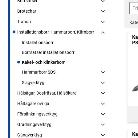
Borrsatser
Brotschar
Träborr
Kate
Installationsborr, Hammarborr, Kärnborr
Ka
PS
Installationsborr
Borrsatser installationsborr
Kakel- och klinkerborr
Hammarborr SDS
Slagverktyg
Hålsågar, Dosfräsar, Hålsökare
Håltagare övriga
Försänkningsverktyg
Gradningsverktyg
Ka
Gängverktyg