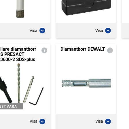
Visa
Visa
llare diamantborr
Diamantborr DEWALT
S PRESACT
3600-2 SDS-plus
EST.VARA
Visa
Visa