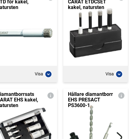
TD för kakel,
CARAT ETDCSET
atursten
kakel, natursten
Visa
Visa
iamantborrsats
Hållare diamantborr
ARAT EHS kakel,
EHS PRESACT
atursten
PS3600-1