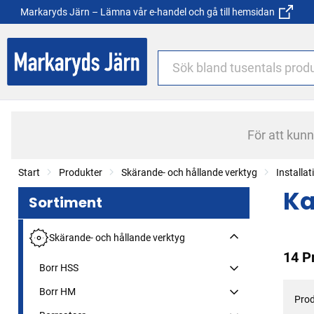
Markaryds Järn – Lämna vår e-handel och gå till hemsidan
För att kun
Start
Produkter
Skärande- och hållande verktyg
Installa
Ka
Sortiment
Skärande- och hållande verktyg
14 P
Borr HSS
Borr HM
Prod