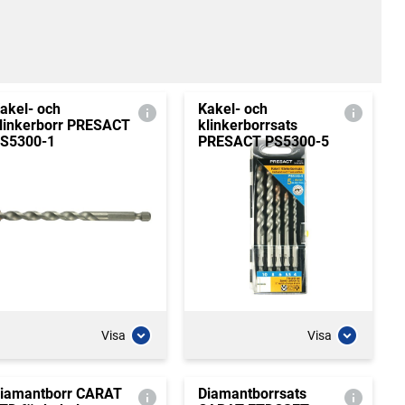
akel- och
Kakel- och
linkerborr PRESACT
klinkerborrsats
S5300-1
PRESACT PS5300-5
Visa
Visa
iamantborr CARAT
Diamantborrsats