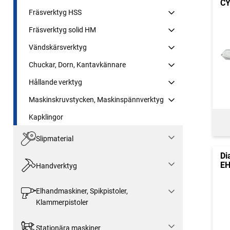
CY
Fräsverktyg HSS
Fräsverktyg solid HM
Vändskärsverktyg
Chuckar, Dorn, Kantavkännare
Hållande verktyg
Maskinskruvstycken, Maskinspännverktyg
Kapklingor
Slipmaterial
Di
EH
Handverktyg
Elhandmaskiner, Spikpistoler,
Klammerpistoler
Stationära maskiner