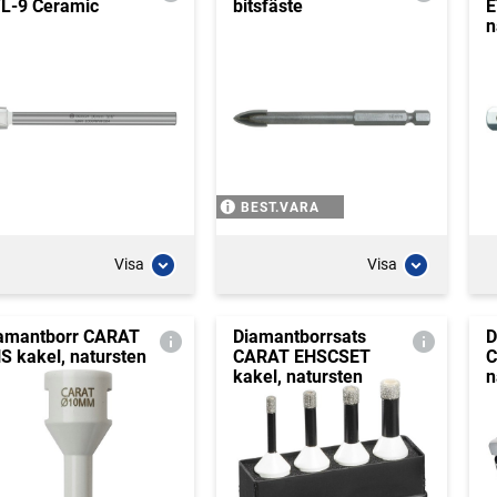
L-9 Ceramic
bitsfäste
E
n
BEST.VARA
Visa
Visa
amantborr CARAT
Diamantborrsats
D
S kakel, natursten
CARAT EHSCSET
C
kakel, natursten
n