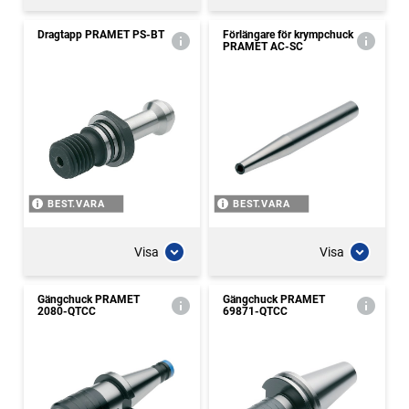
Dragtapp PRAMET PS-BT
Förlängare för krympchuck
PRAMET AC-SC
BEST.VARA
BEST.VARA
Visa
Visa
Gängchuck PRAMET
Gängchuck PRAMET
2080-QTCC
69871-QTCC