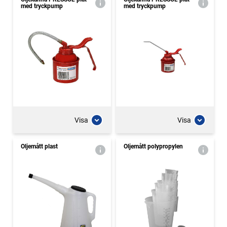
med tryckpump
med tryckpump
Visa
Visa
Oljemått plast
Oljemått polypropylen