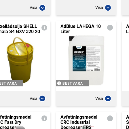
Visa
Visa
xellådsolja SHELL
AdBlue LAHEGA 10
A
ala S4 GXV 320 20
Liter
L
EST.VARA
BEST.VARA
Visa
Visa
fettningsmedel
Avfettningsmedel
A
C Fast Dry
CRC Industrial
S
greaser
Degreaser FPS
D