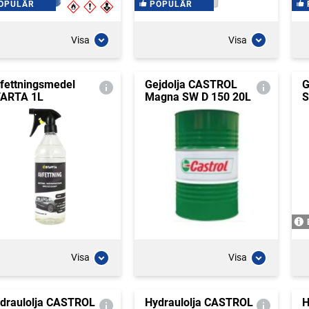
OPULÄR
POPULÄR
Visa
Visa
fettningsmedel
Gejdolja CASTROL
G
ARTA 1L
Magna SW D 150 20L
S
Visa
Visa
draulolja CASTROL
Hydraulolja CASTROL
H