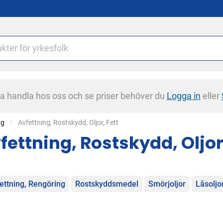
na handla hos oss och se priser behöver du
Logga in
eller
ng
Current:
Avfettning, Rostskydd, Oljor, Fett
fettning, Rostskydd, Oljor
egorier
ettning, Rengöring
Rostskyddsmedel
Smörjoljor
Låsoljo