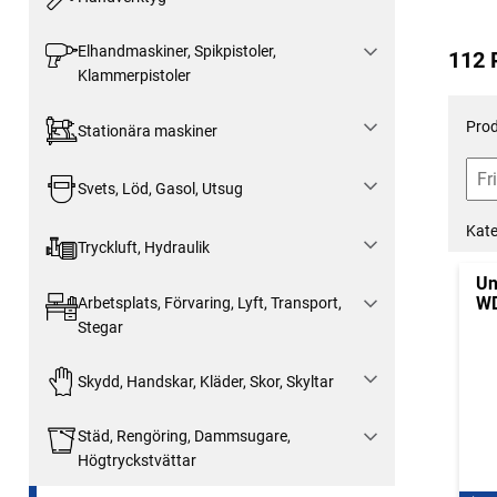
Elhandmaskiner, Spikpistoler,
112 
Klammerpistoler
Prod
Stationära maskiner
Svets, Löd, Gasol, Utsug
Kate
Tryckluft, Hydraulik
Un
W
Arbetsplats, Förvaring, Lyft, Transport,
Stegar
Skydd, Handskar, Kläder, Skor, Skyltar
Städ, Rengöring, Dammsugare,
Högtryckstvättar