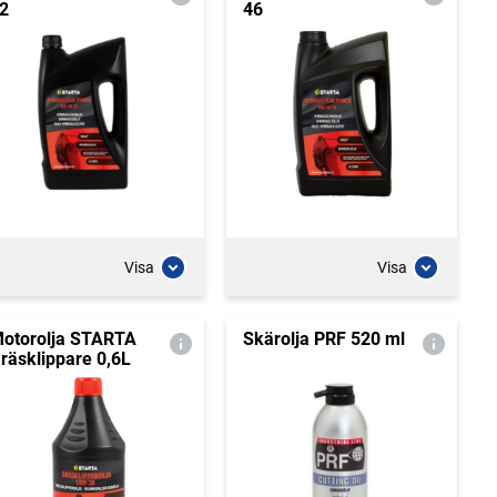
2
46
Visa
Visa
otorolja STARTA
Skärolja PRF 520 ml
räsklippare 0,6L