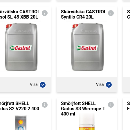
ärvätska CASTROL
Skärvätska CASTROL
S
sol SL 45 XBB 20L
Syntilo CR4 20L
C
Visa
Visa
örjfett SHELL
Smörjfett SHELL
S
dus S2 V220 2 400
Gadus S3 Wirerope T
E
400 ml