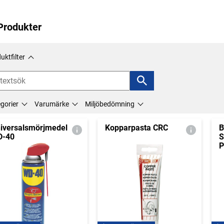
Produkter
uktfilter
gorier
Varumärke
Miljöbedömning
iversalsmörjmedel
Kopparpasta CRC
B
D-40
S
P