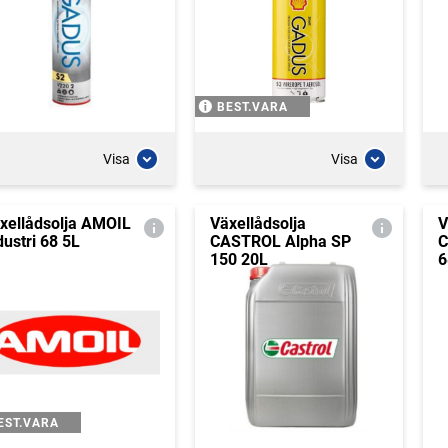
BEST.VARA
Visa
Visa
xellådsolja AMOIL
Växellådsolja
V
dustri 68 5L
CASTROL Alpha SP
C
150 20L
6
EST.VARA