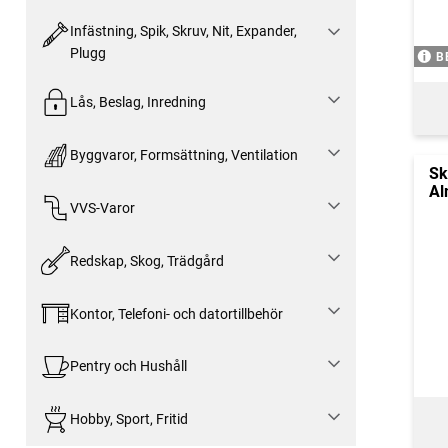
Infästning, Spik, Skruv, Nit, Expander,
Plugg
B
Lås, Beslag, Inredning
Byggvaror, Formsättning, Ventilation
Sk
Al
VVS-Varor
Redskap, Skog, Trädgård
Kontor, Telefoni- och datortillbehör
Pentry och Hushåll
Hobby, Sport, Fritid