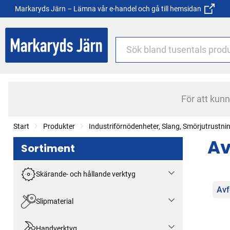
Markaryds Järn – Lämna vår e-handel och gå till hemsidan
För att kun
Start
Produkter
Industriförnödenheter, Slang, Smörjutrustni
Av
Sortiment
Skärande- och hållande verktyg
Kat
Avf
Slipmaterial
Handverktyg