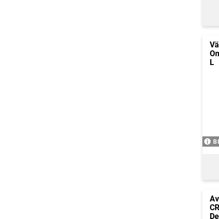
Vä
Om
L
B
Av
CR
De