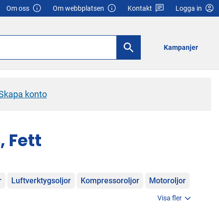
Om oss
Om webbplatsen
Kontakt
Logga in
Kampanjer
Skapa konto
, Fett
r
Luftverktygsoljor
Kompressoroljor
Motoroljor
Visa fler