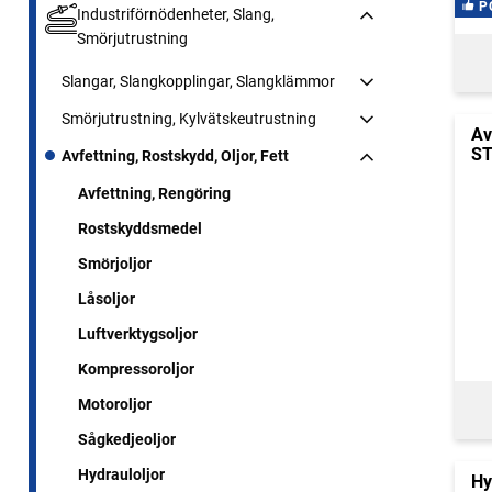
P
Industriförnödenheter, Slang,
Smörjutrustning
Slangar, Slangkopplingar, Slangklämmor
Smörjutrustning, Kylvätskeutrustning
Av
ST
Avfettning, Rostskydd, Oljor, Fett
Avfettning, Rengöring
Rostskyddsmedel
Smörjoljor
Låsoljor
Luftverktygsoljor
Kompressoroljor
Motoroljor
Sågkedjeoljor
Hydrauloljor
Hy