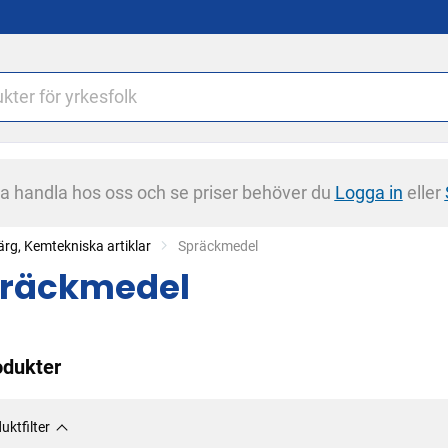
na handla hos oss och se priser behöver du
Logga in
eller
ärg, Kemtekniska artiklar
Current:
Spräckmedel
räckmedel
odukter
uktfilter