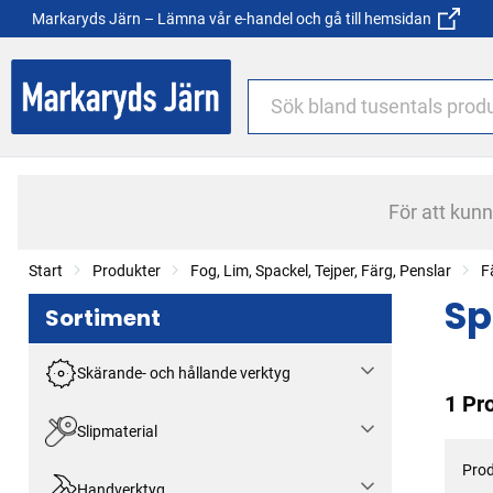
Markaryds Järn – Lämna vår e-handel och gå till hemsidan
För att kun
Start
Produkter
Fog, Lim, Spackel, Tejper, Färg, Penslar
F
Sp
Sortiment
Skärande- och hållande verktyg
1 Pr
Slipmaterial
Prod
Handverktyg