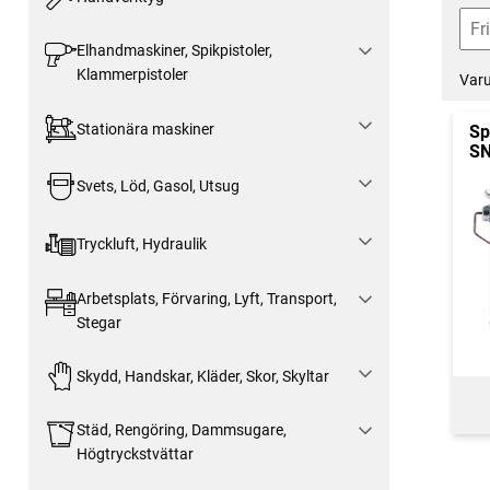
Elhandmaskiner, Spikpistoler,
Klammerpistoler
Var
Stationära maskiner
Sp
S
Svets, Löd, Gasol, Utsug
Tryckluft, Hydraulik
Arbetsplats, Förvaring, Lyft, Transport,
Stegar
Skydd, Handskar, Kläder, Skor, Skyltar
Städ, Rengöring, Dammsugare,
Högtryckstvättar