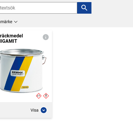
umärke
räckmedel
NIGAMIT
Visa