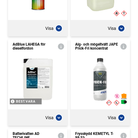
Visa
Visa
AdBlue LAHEGA för
Alg- och mögeltvätt JAPE
dieselfordon
Prick-Fri koncentrat
BEST.VARA
Visa
Visa
Batterivatten AD
Frysskydd KEMETYL T-
TECHLINE
99,5%