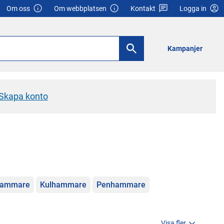
Om oss
Om webbplatsen
Kontakt
Logga in
Kampanjer
Skapa konto
hammare
Kulhammare
Penhammare
Visa fler