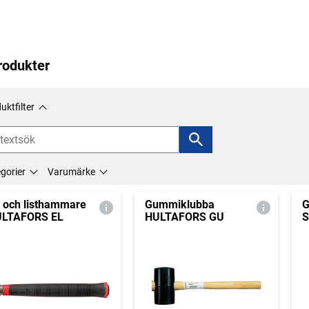
rodukter
uktfilter
gorier
Varumärke
- och listhammare
Gummiklubba
G
LTAFORS EL
HULTAFORS GU
S