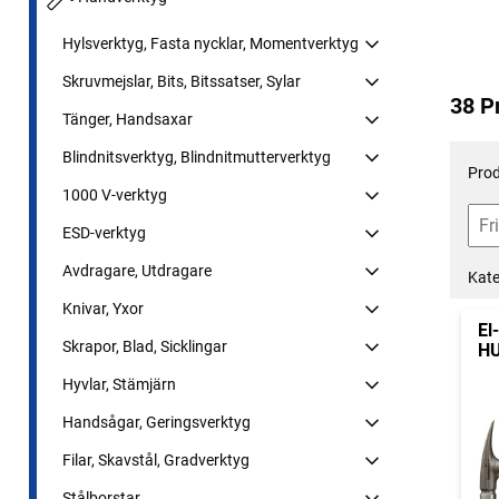
Hylsverktyg, Fasta nycklar, Momentverktyg
Skruvmejslar, Bits, Bitssatser, Sylar
38 P
Tänger, Handsaxar
Blindnitsverktyg, Blindnitmutterverktyg
Prod
1000 V-verktyg
ESD-verktyg
Avdragare, Utdragare
Kate
Knivar, Yxor
El
Skrapor, Blad, Sicklingar
HU
Hyvlar, Stämjärn
Handsågar, Geringsverktyg
Filar, Skavstål, Gradverktyg
Stålborstar