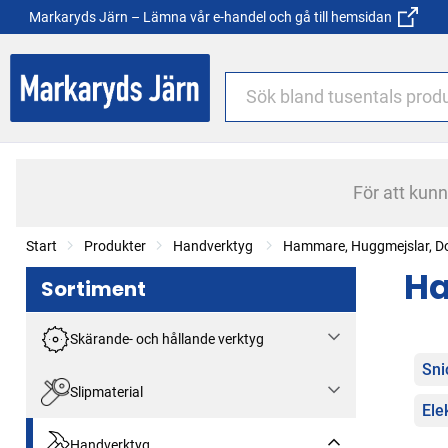
Markaryds Järn – Lämna vår e-handel och gå till hemsidan
För att kun
Start
Produkter
Handverktyg
Hammare, Huggmejslar, Do
Ha
Sortiment
Skärande- och hållande verktyg
Kat
Sn
Slipmaterial
Ele
Handverktyg