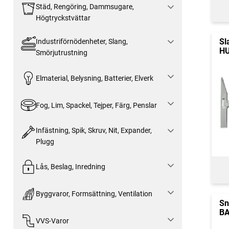
Städ, Rengöring, Dammsugare,
Högtryckstvättar
Sl
Industriförnödenheter, Slang,
HU
Smörjutrustning
Elmaterial, Belysning, Batterier, Elverk
Fog, Lim, Spackel, Tejper, Färg, Penslar
Infästning, Spik, Skruv, Nit, Expander,
Plugg
Lås, Beslag, Inredning
Byggvaror, Formsättning, Ventilation
Sn
BA
VVS-Varor