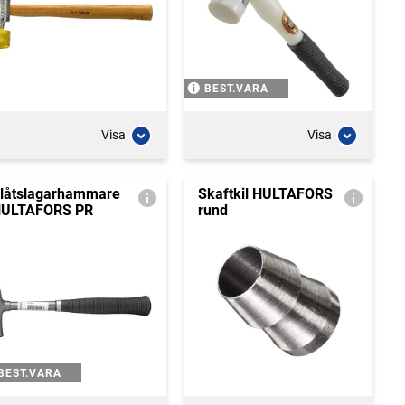
BEST.VARA
Visa
Visa
låtslagarhammare
Skaftkil HULTAFORS
ULTAFORS PR
rund
BEST.VARA