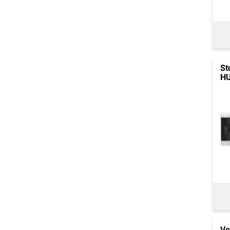
St
HU
Ve