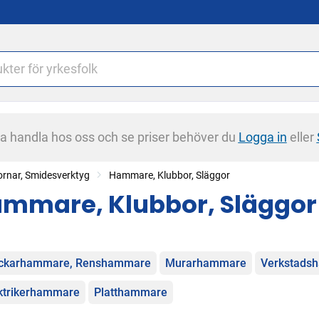
na handla hos oss och se priser behöver du
Logga in
eller
rnar, Smidesverktyg
Hammare, Klubbor, Släggor
mmare, Klubbor, Släggor
egorier
ickarhammare, Renshammare
Murarhammare
Verkstads
ktrikerhammare
Platthammare