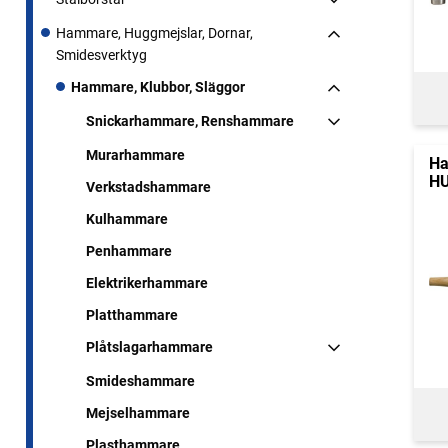
Hammare, Huggmejslar, Dornar,
Smidesverktyg
Hammare, Klubbor, Släggor
Snickarhammare, Renshammare
Murarhammare
Ha
H
Verkstadshammare
Kulhammare
Penhammare
Elektrikerhammare
Platthammare
Plåtslagarhammare
Smideshammare
Mejselhammare
Plasthammare