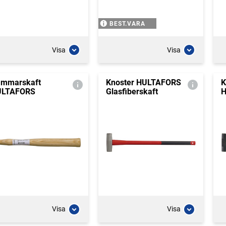
BEST.VARA
Visa
Visa
mmarskaft
Knoster HULTAFORS
K
ULTAFORS
Glasfiberskaft
H
Visa
Visa