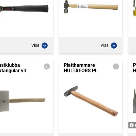
Visa
Visa
astklubba
Platthammare
P
ktangulär vit
HULTAFORS PL
H