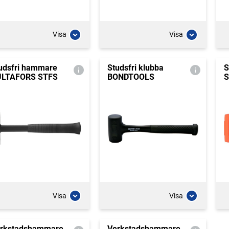
Visa
Visa
udsfri hammare
Studsfri klubba
S
LTAFORS STFS
BONDTOOLS
S
Visa
Visa
rkstadshammare
Verkstadshammare