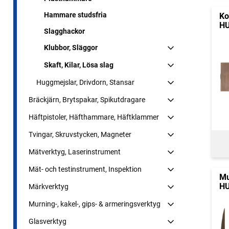
Hammare studsfria
Ko
H
Slagghackor
Klubbor, Släggor
Skaft, Kilar, Lösa slag
Huggmejslar, Drivdorn, Stansar
Bräckjärn, Brytspakar, Spikutdragare
Häftpistoler, Häfthammare, Häftklammer
Tvingar, Skruvstycken, Magneter
Mätverktyg, Laserinstrument
Mät- och testinstrument, Inspektion
Mu
HU
Märkverktyg
Murning-, kakel-, gips- & armeringsverktyg
Glasverktyg