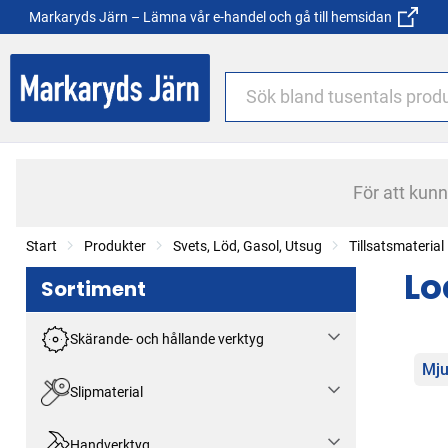
Markaryds Järn – Lämna vår e-handel och gå till hemsidan
För att kun
Start
Produkter
Svets, Löd, Gasol, Utsug
Tillsatsmaterial
Lo
Sortiment
Skärande- och hållande verktyg
Kat
Mju
Slipmaterial
Handverktyg