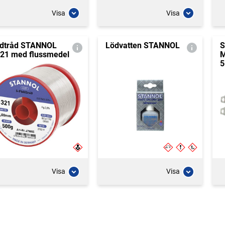
Visa
Visa
dtråd STANNOL
Lödvatten STANNOL
S
21 med flussmedel
M
5
Visa
Visa