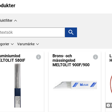
odukter
uktfilter
gorier
Varumärke
uminiumlod
Brons- och
L
LTOLIT 580IF
mässingslod
H
MELTOLIT 900F/900