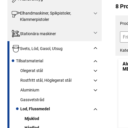
8 Pr
Elhandmaskiner, Spikpistoler,
Klammerpistoler
Prod
Stationära maskiner
Svets, Löd, Gasol, Utsug
Kate
Tillsatsmaterial
Al
ME
Olegerat stål
Rostfritt stål, Höglegerat stål
Aluminium
Gassvetstråd
Lod, Flussmedel
Mjuklod
Hårdlod