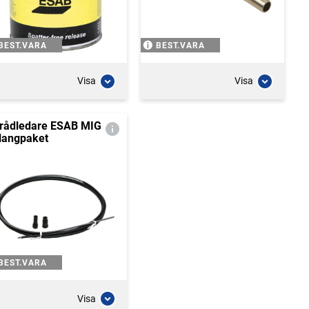
BEST.VARA
BEST.VARA
Visa
Visa
rådledare ESAB MIG
langpaket
BEST.VARA
Visa