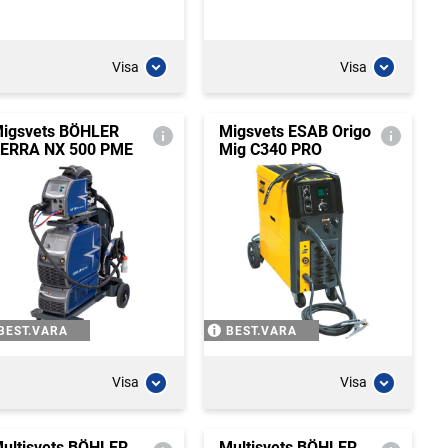
Visa
Visa
igsvets BÖHLER
Migsvets ESAB Origo
ERRA NX 500 PME
Mig C340 PRO
BEST.VARA
BEST.VARA
Visa
Visa
ultisvets BÖHLER
Multisvets BÖHLER