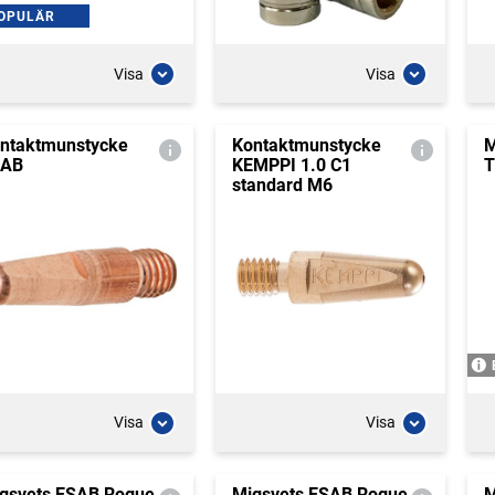
OPULÄR
Visa
Visa
ntaktmunstycke
Kontaktmunstycke
M
SAB
KEMPPI 1.0 C1
T
standard M6
Visa
Visa
gsvets ESAB Rogue
Migsvets ESAB Rogue
M