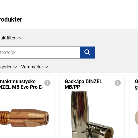
rodukter
uktfilter
gorier
Varumärke
ntaktmunstycke
Gaskåpa BINZEL
G
NZEL MB Evo Pro E-
MB/PP
g