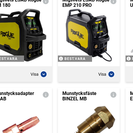
 180
EMP 210 PRO
U
EST.VARA
BEST.VARA
Visa
Visa
nstycksadapter
Munstycksfäste
M
SAB
BINZEL MB
E