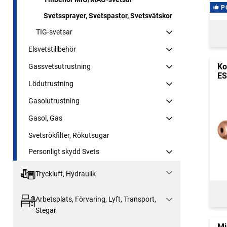
P
Svetssprayer, Svetspastor, Svetsvätskor
TIG-svetsar
Elsvetstillbehör
Ko
Gassvetsutrustning
E
Lödutrustning
Gasolutrustning
Gasol, Gas
Svetsrökfilter, Rökutsugar
Personligt skydd Svets
Tryckluft, Hydraulik
Arbetsplats, Förvaring, Lyft, Transport,
Stegar
Mi