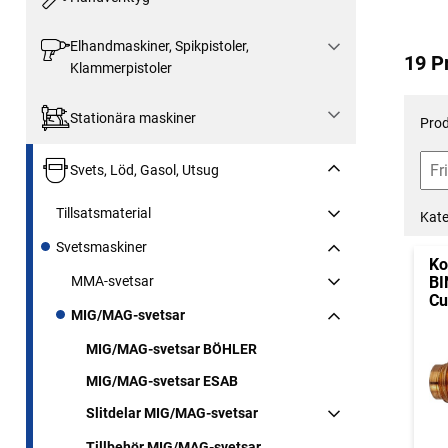
Elhandmaskiner, Spikpistoler,
19 P
Klammerpistoler
Stationära maskiner
Prod
Svets, Löd, Gasol, Utsug
Tillsatsmaterial
Kate
Svetsmaskiner
Ko
MMA-svetsar
BI
Cu
MIG/MAG-svetsar
MIG/MAG-svetsar BÖHLER
MIG/MAG-svetsar ESAB
Slitdelar MIG/MAG-svetsar
Tillbehör MIG/MAG-svetsar