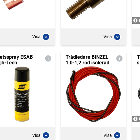
Visa
Visa
etsspray ESAB
Trådledare BINZEL
T
gh-Tech
1,0-1,2 röd isolerad
s
Visa
Visa