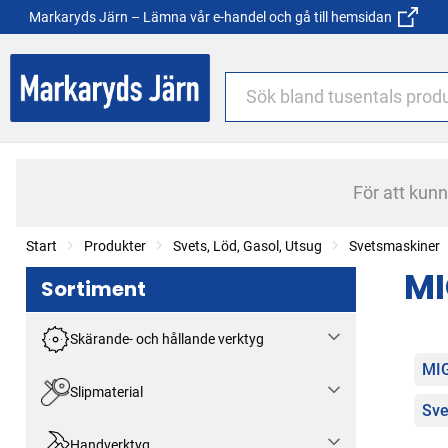
Markaryds Järn – Lämna vår e-handel och gå till hemsidan
För att kun
Start
Produkter
Svets, Löd, Gasol, Utsug
Svetsmaskiner
MI
Sortiment
Skärande- och hållande verktyg
Kat
MI
Slipmaterial
Sve
Handverktyg