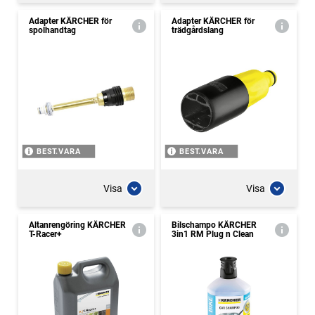
Adapter KÄRCHER för
Adapter KÄRCHER för
spolhandtag
trädgårdslang
BEST.VARA
BEST.VARA
Visa
Visa
Altanrengöring KÄRCHER
Bilschampo KÄRCHER
T-Racer+
3in1 RM Plug n Clean