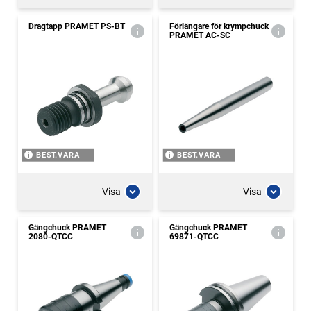
Dragtapp PRAMET PS-BT
Förlängare för krympchuck
PRAMET AC-SC
BEST.VARA
BEST.VARA
Visa
Visa
Gängchuck PRAMET
Gängchuck PRAMET
2080-QTCC
69871-QTCC