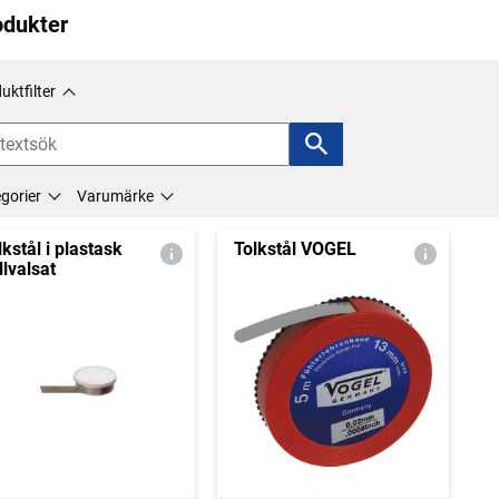
odukter
uktfilter
gorier
Varumärke
lkstål i plastask
Tolkstål VOGEL
llvalsat