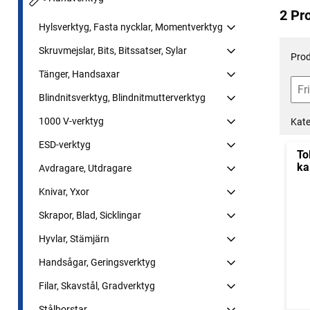
2 Pr
Hylsverktyg, Fasta nycklar, Momentverktyg
Skruvmejslar, Bits, Bitssatser, Sylar
Prod
Tänger, Handsaxar
Blindnitsverktyg, Blindnitmutterverktyg
1000 V-verktyg
Kate
ESD-verktyg
To
ka
Avdragare, Utdragare
Knivar, Yxor
Skrapor, Blad, Sicklingar
Hyvlar, Stämjärn
Handsågar, Geringsverktyg
Filar, Skavstål, Gradverktyg
Stålborstar