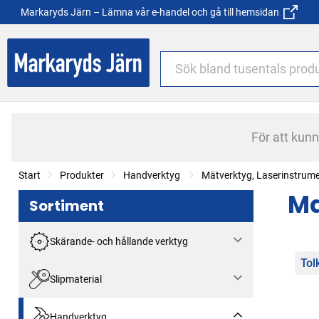
Markaryds Järn – Lämna vår e-handel och gå till hemsidan
För att kun
Start
Produkter
Handverktyg
Mätverktyg, Laserinstrum
Ma
Sortiment
Skärande- och hållande verktyg
Kat
Tol
Slipmaterial
Handverktyg