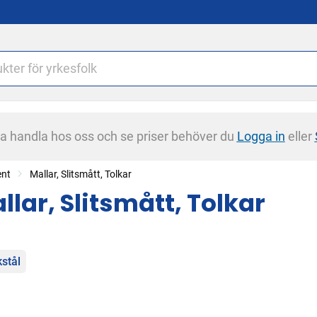
na handla hos oss och se priser behöver du
Logga in
eller
ent
Mallar, Slitsmått, Tolkar
llar, Slitsmått, Tolkar
egorier
kstål