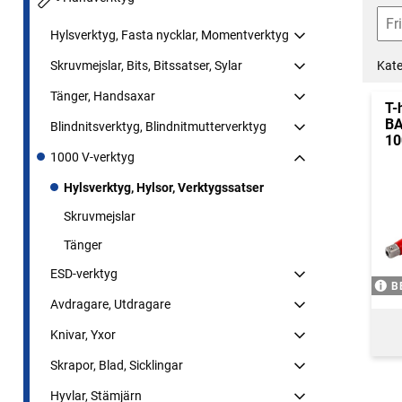
Hylsverktyg, Fasta nycklar, Momentverktyg
Kate
Skruvmejslar, Bits, Bitssatser, Sylar
Tänger, Handsaxar
T-
BA
Blindnitsverktyg, Blindnitmutterverktyg
10
1000 V-verktyg
Hylsverktyg, Hylsor, Verktygssatser
Skruvmejslar
Tänger
ESD-verktyg
B
Avdragare, Utdragare
Knivar, Yxor
Skrapor, Blad, Sicklingar
Hyvlar, Stämjärn