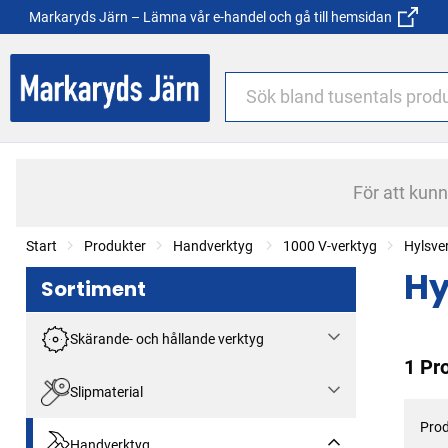
Markaryds Järn – Lämna vår e-handel och gå till hemsidan
För att kun
Start
Produkter
Handverktyg
1000 V-verktyg
Hylsver
Hy
Sortiment
Skärande- och hållande verktyg
1 Pr
Slipmaterial
Prod
Handverktyg