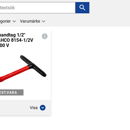
gorier
Varumärke
handtag 1/2"
HCO 8154-1/2V
00 V
EST.VARA
Visa