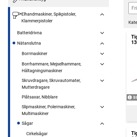
Elhandmaskiner, Spikpistoler,
Klammerpistoler
Kate
Batteridrivna
Ti
13
Nätanslutna
Borrmaskiner
Borrhammare, Mejselhammare,
Håltagningsmaskiner
Skruvdragare, Skruvautomater,
Mutterdragare
Plåtsaxar, Nibblare
B
Slipmaskiner, Polermaskiner,
Multimaskiner
Sågar
Ti
Cirkelsågar