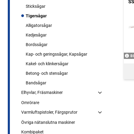
SS
Sticksågar
Tigersågar
Alligatorsågar
Kedjesågar
Bordssågar
Kap- och geringssågar, Kapsågar
B
Kakel- och klinkersågar
Betong- och stensågar
Bandsågar
Elhyvlar, Fräsmaskiner
Omrörare
Varmluftspistoler, Färgsprutor
Övriga nätanslutna maskiner
Kombipaket