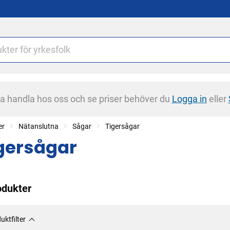
na handla hos oss och se priser behöver du
Logga in
eller
er
Nätanslutna
Sågar
Tigersågar
gersågar
odukter
uktfilter