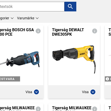
gorier
Varumärke
gersåg BOSCH GSA
Tigersåg DEWALT
T
00 PCE
DWE305PK
S
EST.VARA
Visa
Visa
gersåg MILWAUKEE
Tigersåg MILWAUKEE
T