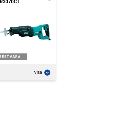
R3070CT
BEST.VARA
Visa