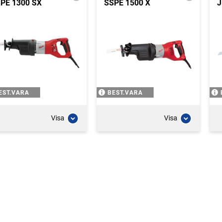
PE 1300 SX
SSPE 1500 X
J
EST.VARA
BEST.VARA
Visa
Visa