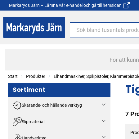
Markaryds Järn – Lämna vår e-handel och gå till hemsidan
För att kun
Start
Produkter
Elhandmaskiner, Spikpistoler, Klammerpistol
Ti
Sortiment
Skärande- och hållande verktyg
7 Pr
Slipmaterial
Prod
Handverktyg