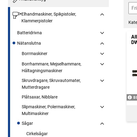
Elhandmaskiner, Spikpistoler,
Klammerpistoler
Kate
Batteridrivna
Al
D
Nätanslutna
Borrmaskiner
Borrhammare, Mejselhammare,
Håltagningsmaskiner
Skruvdragare, Skruvautomater,
Mutterdragare
Plåtsaxar, Nibblare
B
Slipmaskiner, Polermaskiner,
Multimaskiner
Sågar
Cirkelsågar