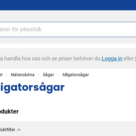
na handla hos oss och se priser behöver du
Logga in
eller
er
Nätanslutna
Sågar
Alligatorsågar
ligatorsågar
odukter
uktfilter