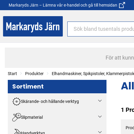
Markaryds Järn – Lämna vår e-handel och gå till hemsidan
För att kun
Start
Produkter
Elhandmaskiner, Spikpistoler, Klammerpistol
Al
Sortiment
Skärande- och hållande verktyg
1 Pr
Slipmaterial
Prod
Handverktyg