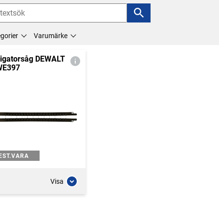
gorier
Varumärke
ligatorsåg DEWALT
WE397
EST.VARA
Visa