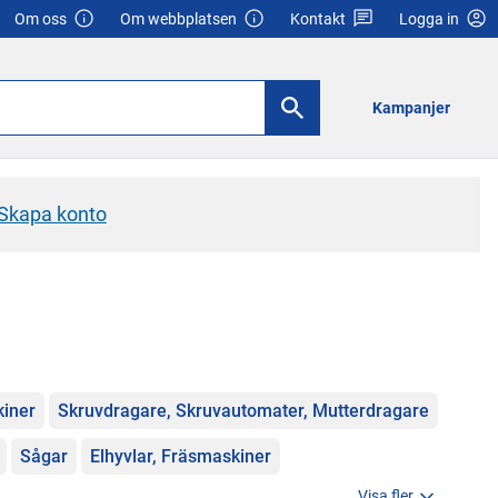
Om oss
Om webbplatsen
Kontakt
Logga in
Kampanjer
Skapa konto
iner
Skruvdragare, Skruvautomater, Mutterdragare
Sågar
Elhyvlar, Fräsmaskiner
Visa fler