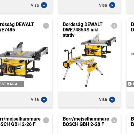
Visa
Visa
rdssåg DEWALT
Bordssåg DEWALT
B
WE7485
DWE7485RS inkl.
D
stativ
EST.VARA
Visa
Visa
rr/mejselhammare
Borr/mejselhammare
B
SCH GBH 2-26 F
BOSCH GBH 2-28 F
B