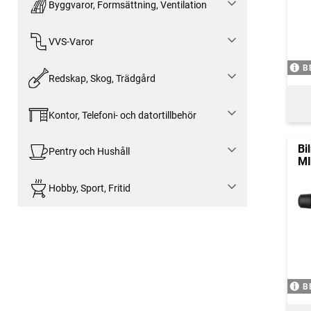
Byggvaror, Formsättning, Ventilation
VVS-Varor
B
Redskap, Skog, Trädgård
Kontor, Telefoni- och datortillbehör
Bi
Pentry och Hushåll
MI
Hobby, Sport, Fritid
B