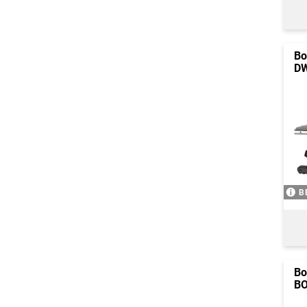
Bo
D
B
Bo
BO