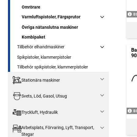
Omrörare
B
Varmluftspistoler, Färgsprutor
Övriga nätanslutna maskiner
Kombipaket
Tillbehör elhandmaskiner
Ba
90
Spikpistoler, klammerpistoler
Tillbehör spikpistoler, klammerpistoler
Stationära maskiner
Svets, Löd, Gasol, Utsug
B
Tryckluft, Hydraulik
Arbetsplats, Förvaring, Lyft, Transport,
Stegar