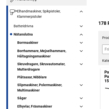
Elhandmaskiner, Spikpistoler,
Klammerpistoler
178 
Batteridrivna
Nätanslutna
Prod
Borrmaskiner
Borrhammare, Mejselhammare,
Håltagningsmaskiner
Kate
Skruvdragare, Skruvautomater,
Mutterdragare
Po
Po
Plåtsaxar, Nibblare
1
Slipmaskiner, Polermaskiner,
Multimaskiner
Sågar
Elhyvlar, Fräsmaskiner