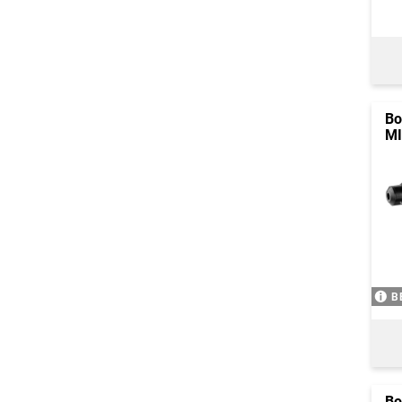
Bo
MI
B
Bo