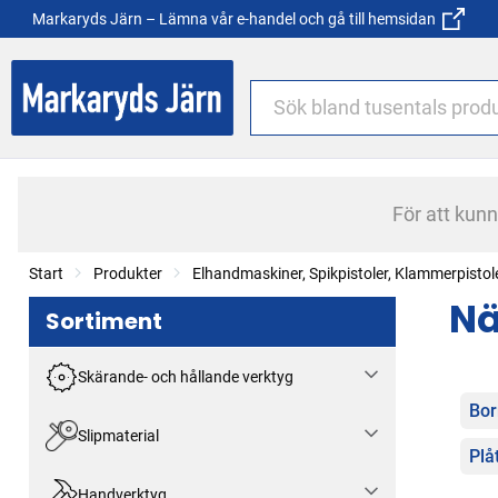
Markaryds Järn – Lämna vår e-handel och gå till hemsidan
För att kun
Start
Produkter
Elhandmaskiner, Spikpistoler, Klammerpistol
Nä
Sortiment
Skärande- och hållande verktyg
Kat
Bor
Slipmaterial
Plå
Handverktyg