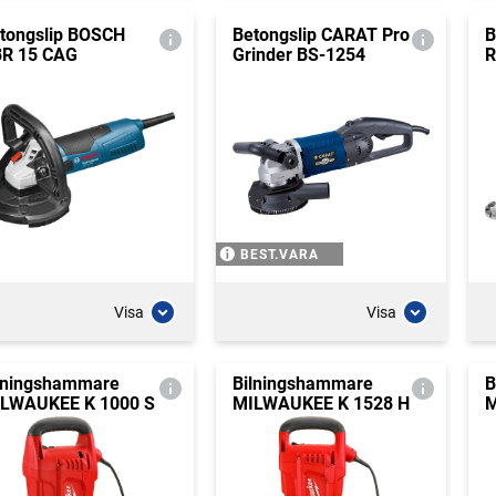
tongslip BOSCH
Betongslip CARAT Pro
B
R 15 CAG
Grinder BS-1254
R
BEST.VARA
Visa
Visa
lningshammare
Bilningshammare
B
LWAUKEE K 1000 S
MILWAUKEE K 1528 H
M