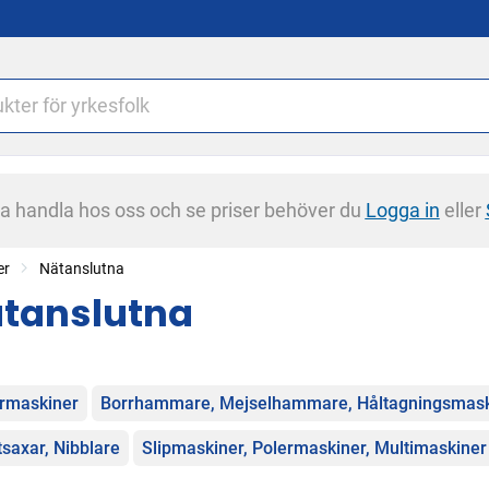
na handla hos oss och se priser behöver du
Logga in
eller
er
Nätanslutna
tanslutna
egorier
rmaskiner
Borrhammare, Mejselhammare, Håltagningsmask
tsaxar, Nibblare
Slipmaskiner, Polermaskiner, Multimaskiner