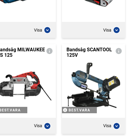
Visa
Visa
andsåg MILWAUKEE
Bandsåg SCANTOOL
S 125
125V
BEST.VARA
BEST.VARA
Visa
Visa