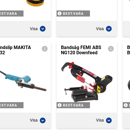
EST.VARA
BEST.VARA
Visa
Visa
ndslip MAKITA
Bandsåg FEMI ABS
B
32
NG120 Downfeed
B
EST.VARA
BEST.VARA
Visa
Visa