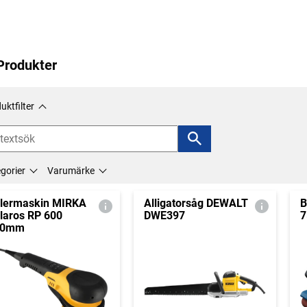
Produkter
uktfilter
gorier
Varumärke
lermaskin MIRKA
Alligatorsåg DEWALT
B
laros RP 600
DWE397
7
50mm