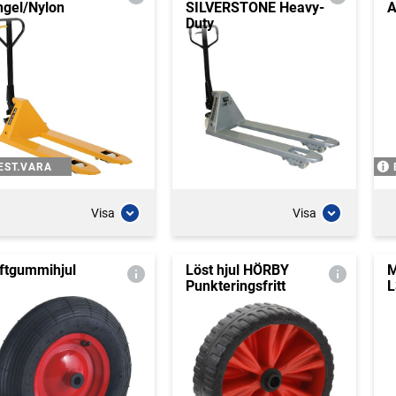
ngel/Nylon
SILVERSTONE Heavy-
A
Duty
EST.VARA
Visa
Visa
ftgummihjul
Löst hjul HÖRBY
M
Punkteringsfritt
L