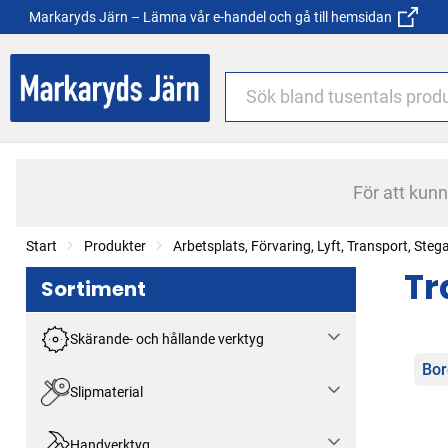
Markaryds Järn – Lämna vår e-handel och gå till hemsidan
För att kun
Start
Produkter
Arbetsplats, Förvaring, Lyft, Transport, Steg
Tr
Sortiment
Skärande- och hållande verktyg
Kat
Bor
Slipmaterial
Handverktyg