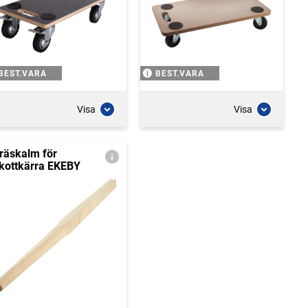
BEST.VARA
BEST.VARA
Visa
Visa
räskalm för
kottkärra EKEBY