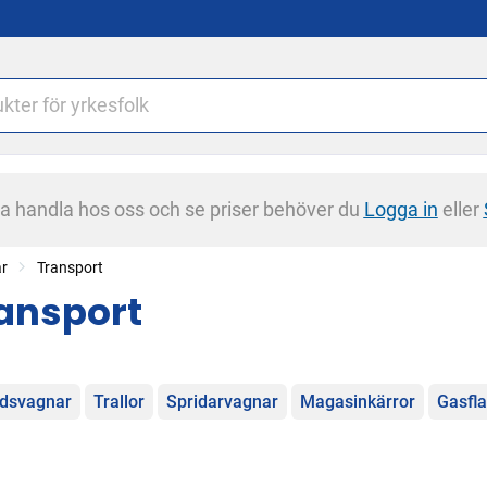
na handla hos oss och se priser behöver du
Logga in
eller
ar
Transport
ansport
egorier
dsvagnar
Trallor
Spridarvagnar
Magasinkärror
Gasfla