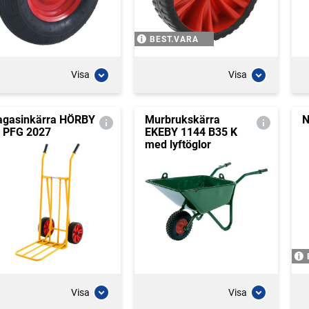
BEST.VARA
Visa
Visa
gasinkärra HÖRBY
Murbrukskärra
N
 PFG 2027
EKEBY 1144 B35 K
med lyftöglor
Visa
Visa