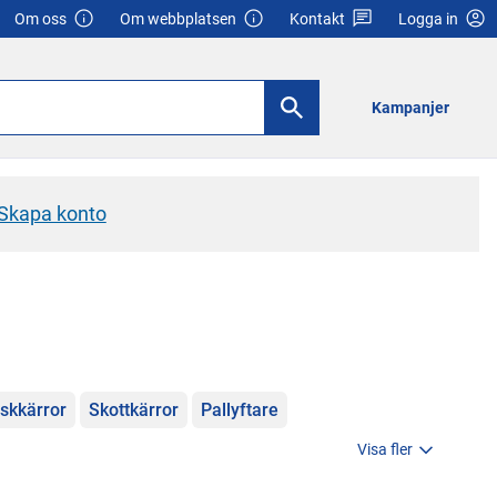
Om oss
Om webbplatsen
Kontakt
Logga in
Kampanjer
Skapa konto
skkärror
Skottkärror
Pallyftare
Visa fler