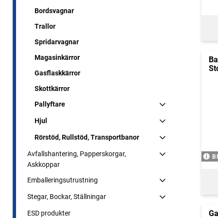
Bordsvagnar
Trallor
Spridarvagnar
Magasinkärror
Ba
St
Gasflaskkärror
Skottkärror
Pallyftare
Hjul
Rörstöd, Rullstöd, Transportbanor
Avfallshantering, Papperskorgar,
B
Askkoppar
Emballeringsutrustning
Stegar, Bockar, Ställningar
Ga
ESD produkter