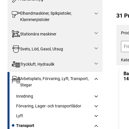
Elhandmaskiner, Spikpistoler,
31 P
Klammerpistoler
Prod
Stationära maskiner
Svets, Löd, Gasol, Utsug
Kate
Tryckluft, Hydraulik
Ba
14
Arbetsplats, Förvaring, Lyft, Transport,
Stegar
Inredning
Förvaring, Lager- och transportlådor
Lyft
Transport