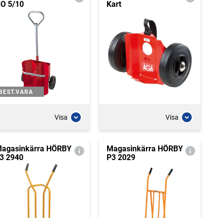
O 5/10
Kart
BEST.VARA
Visa
Visa
agasinkärra HÖRBY
Magasinkärra HÖRBY
3 2940
P3 2029