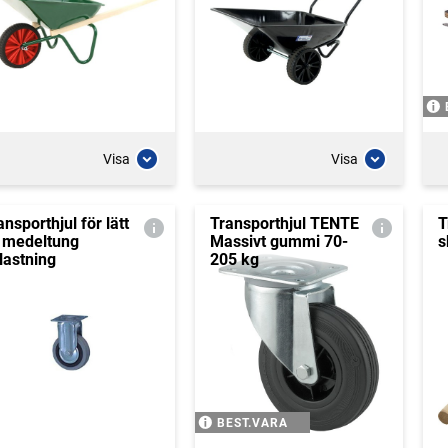
Visa
Visa
ansporthjul för lätt
Transporthjul TENTE
T
ll medeltung
Massivt gummi 70-
s
lastning
205 kg
BEST.VARA