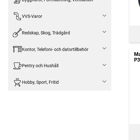
VVS-Varor
Redskap, Skog, Trädgård
Kontor, Telefoni- och datortillbehör
Ma
P3
Pentry och Hushåll
Hobby, Sport, Fritid