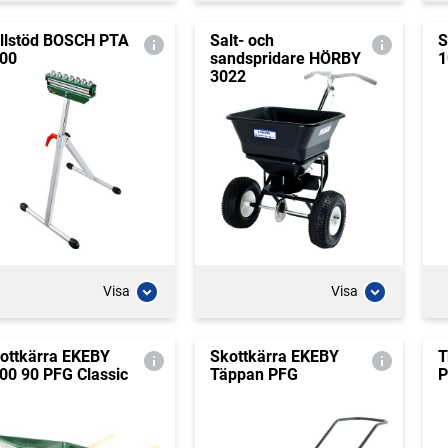
llstöd BOSCH PTA
Salt- och
S
00
sandspridare HÖRBY
1
3022
Visa
Visa
ottkärra EKEBY
Skottkärra EKEBY
T
00 90 PFG Classic
Täppan PFG
P