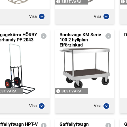
BEST.VARA
Visa
Visa
gagekärra HÖRBY
Bordsvagn KM Serie
D
orhandy PF 2043
100 2 hyllplan
Elförzinkad
EST.VARA
BEST.VARA
Visa
Visa
ffellyftvagn HPT-V
Gaffellyftvagn
G