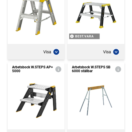
BEST.VARA
Visa
Visa
Arbetsbock W.STEPS AP+
Arbetsbock W.STEPS SB
5000
6000 ställbar