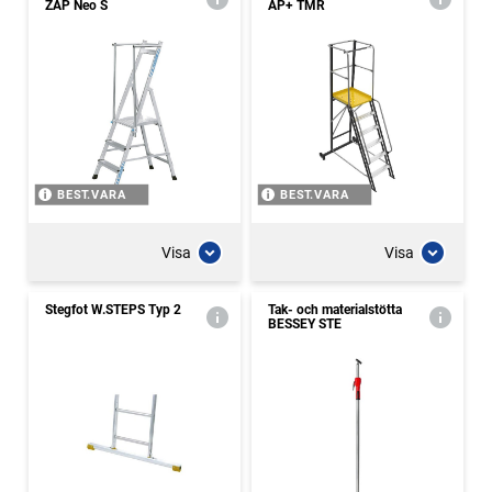
ZAP Neo S
AP+ TMR
BEST.VARA
BEST.VARA
Visa
Visa
Stegfot W.STEPS Typ 2
Tak- och materialstötta
BESSEY STE