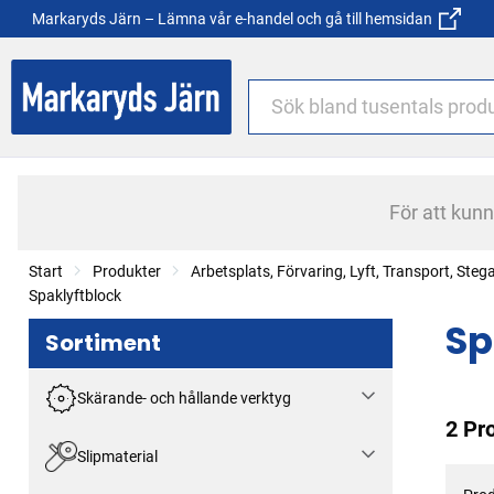
Markaryds Järn – Lämna vår e-handel och gå till hemsidan
För att kun
Start
Produkter
Arbetsplats, Förvaring, Lyft, Transport, Steg
Spaklyftblock
Sp
Sortiment
Skärande- och hållande verktyg
2 Pr
Slipmaterial