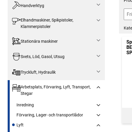
Prod
Handverktyg
Elhandmaskiner, Spikpistoler,
Klammerpistoler
Kate
Stationära maskiner
Sp
BE
SP
Svets, Löd, Gasol, Utsug
Tryckluft, Hydraulik
Arbetsplats, Förvaring, Lyft, Transport,
Stegar
Inredning
Förvaring, Lager- och transportlådor
Lyft