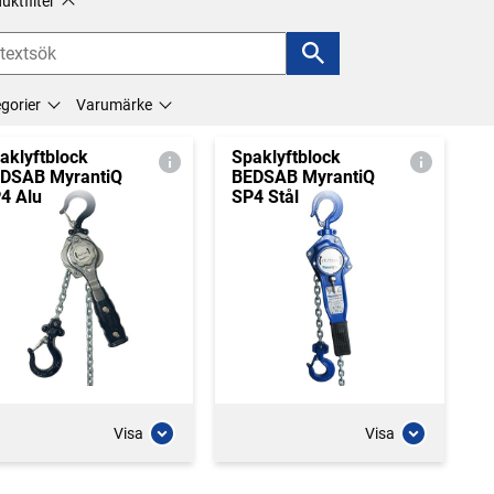
uktfilter
gorier
Varumärke
aklyftblock
Spaklyftblock
DSAB MyrantiQ
BEDSAB MyrantiQ
4 Alu
SP4 Stål
Visa
Visa