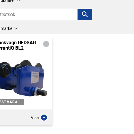
uktfilter
umärke
ockvagn BEDSAB
rantiQ BL2
EST.VARA
Visa