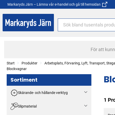
Markaryds Järn – Lämna vår e-handel och gå till hemsidan
För att kun
Start
Produkter
Arbetsplats, Förvaring, Lyft, Transport, Steg
Blockvagnar
Bl
Sortiment
Skärande- och hållande verktyg
1 Pr
Slipmaterial