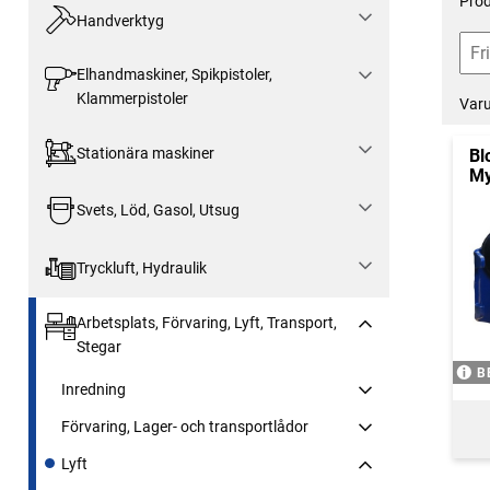
Prod
Handverktyg
Elhandmaskiner, Spikpistoler,
Klammerpistoler
Var
Stationära maskiner
Bl
My
Svets, Löd, Gasol, Utsug
Tryckluft, Hydraulik
Arbetsplats, Förvaring, Lyft, Transport,
Stegar
B
Inredning
Förvaring, Lager- och transportlådor
Lyft