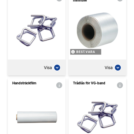
minirulle
BEST.VARA
Visa
Visa
Handsträckfilm
Trådlås för VG-band