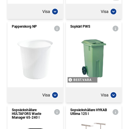
Visa
Visa
Papperskorg NP
Sopkärl PWS
BEST.VARA
Visa
Visa
Sopsäckshållare
Sopsäckshållare HYKAB
HULTAFORS Waste
Ultima 125 l
Manager 65-240 l