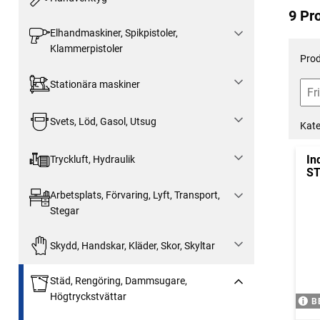
9 Pr
Elhandmaskiner, Spikpistoler,
Klammerpistoler
Prod
Stationära maskiner
Svets, Löd, Gasol, Utsug
Kate
In
Tryckluft, Hydraulik
ST
Arbetsplats, Förvaring, Lyft, Transport,
Stegar
Skydd, Handskar, Kläder, Skor, Skyltar
Städ, Rengöring, Dammsugare,
Högtryckstvättar
B