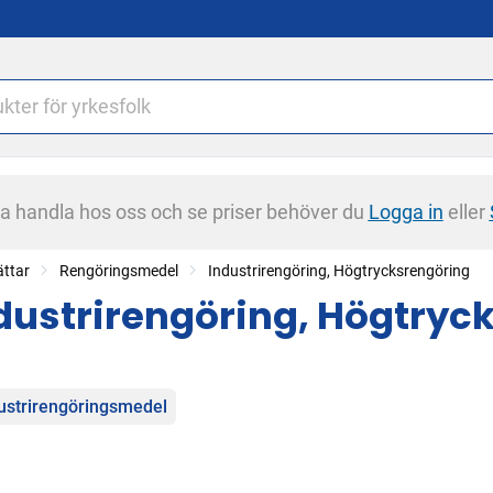
na handla hos oss och se priser behöver du
Logga in
eller
ättar
Rengöringsmedel
Industrirengöring, Högtrycksrengöring
dustrirengöring, Högtryc
egorier
ustrirengöringsmedel