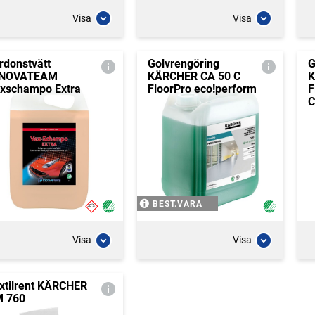
Visa
Visa
rdonstvätt
Golvrengöring
G
NNOVATEAM
KÄRCHER CA 50 C
K
xschampo Extra
FloorPro eco!perform
F
C
BEST.VARA
Visa
Visa
xtilrent KÄRCHER
 760