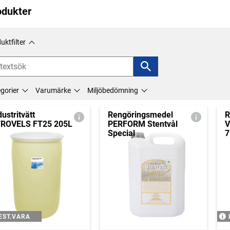
odukter
uktfilter
gorier
Varumärke
Miljöbedömning
dustritvätt
Rengöringsmedel
R
ROVELS FT25 205L
PERFORM Stentvål
V
Special
7
EST.VARA