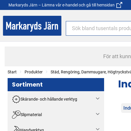
Markaryds Järn – Lämna vår e-handel och gå till hemsidan
För att kun
Start
Produkter
Städ, Rengöring, Dammsugare, Högtryckstv
In
Sortiment
Skärande- och hållande verktyg
Kat
Ind
Slipmaterial
Handverktyg