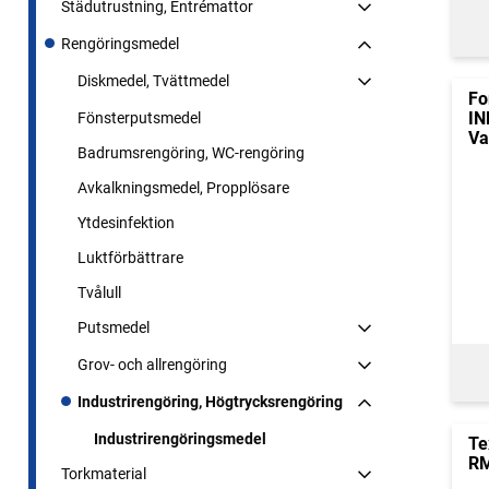
Städutrustning, Entrémattor
Rengöringsmedel
Diskmedel, Tvättmedel
Fo
I
Fönsterputsmedel
Va
Badrumsrengöring, WC-rengöring
Avkalkningsmedel, Propplösare
Ytdesinfektion
Luktförbättrare
Tvålull
Putsmedel
Grov- och allrengöring
Industrirengöring, Högtrycksrengöring
Industrirengöringsmedel
Te
RM
Torkmaterial