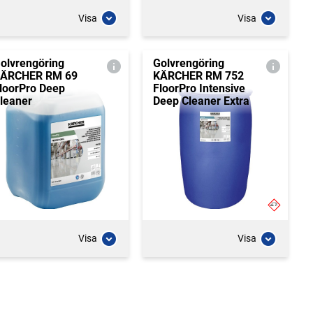
Visa
Visa
olvrengöring
Golvrengöring
ÄRCHER RM 69
KÄRCHER RM 752
loorPro Deep
FloorPro Intensive
leaner
Deep Cleaner Extra
Visa
Visa