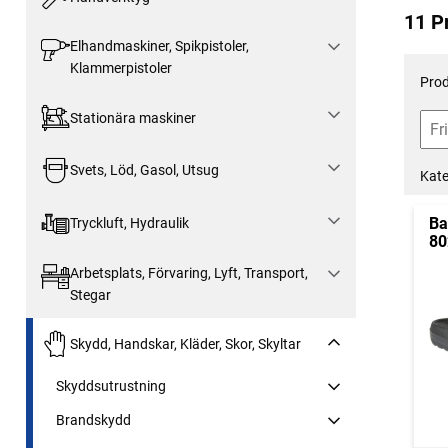
11 P
Elhandmaskiner, Spikpistoler,
Klammerpistoler
Prod
Stationära maskiner
Svets, Löd, Gasol, Utsug
Kate
Ba
Tryckluft, Hydraulik
80
Arbetsplats, Förvaring, Lyft, Transport,
Stegar
Skydd, Handskar, Kläder, Skor, Skyltar
Skyddsutrustning
Brandskydd