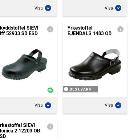
Visa
Visa
kyddstoffel SIEVI
Yrkestoffel
iff 52933 SB ESD
EJENDALS 1483 OB
BEST.VARA
Visa
Visa
rkestoffel SIEVI
onica 2 12203 OB
SD