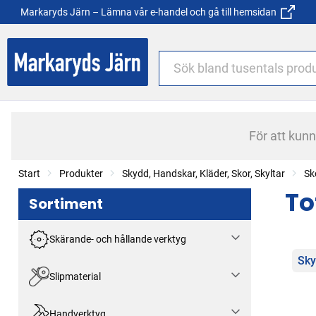
Markaryds Järn – Lämna vår e-handel och gå till hemsidan
För att kun
Start
Produkter
Skydd, Handskar, Kläder, Skor, Skyltar
Sk
To
Sortiment
Skärande- och hållande verktyg
Kat
Sky
Slipmaterial
Handverktyg