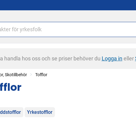
na handla hos oss och se priser behöver du
Logga in
eller
or, Skotillbehör
Tofflor
fflor
egorier
ddstofflor
Yrkestofflor