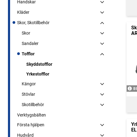
Handskar
Kläder
Skor, Skotillbehör
Sk
AR
Skor
Sandaler
Tofflor
Skyddstofflor
Yrkestofflor
Kängor
B
Stövlar
Skotillbehör
Verktygsbälten
Yr
Första hjälpen
EL
Hudvård