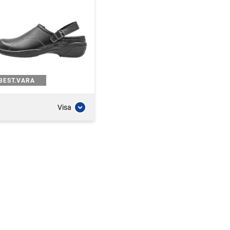
BEST.VARA
Visa