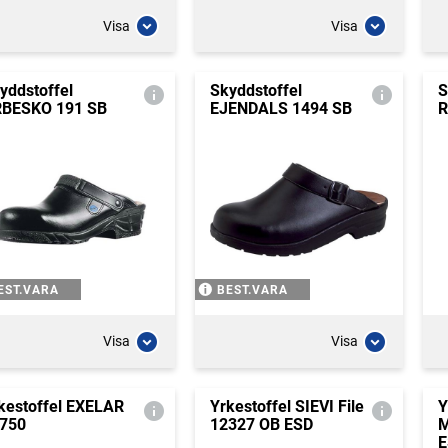
Visa
Visa
yddstoffel
Skyddstoffel
S
BESKO 191 SB
EJENDALS 1494 SB
R
EST.VARA
BEST.VARA
Visa
Visa
kestoffel EXELAR
Yrkestoffel SIEVI File
Y
750
12327 OB ESD
M
E