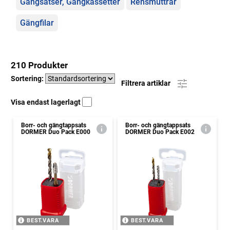
Gängsatser, Gängkassetter
Rensmuttrar
Gängfilar
210 Produkter
Sortering:
Filtrera artiklar
Visa endast lagerlagt
Borr- och gängtappsats
Borr- och gängtappsats
DORMER Duo Pack E000
DORMER Duo Pack E002
BEST.VARA
BEST.VARA