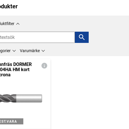
odukter
uktfilter
gorier
Varumärke
nnfräs DORMER
04HA HM kort
crona
EST.VARA