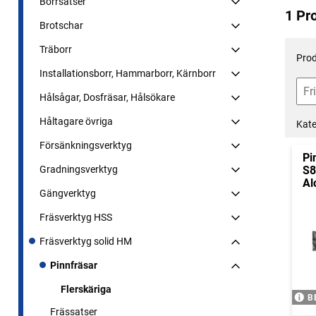
Borrsatser
1 Pr
Brotschar
Träborr
Prod
Installationsborr, Hammarborr, Kärnborr
Hålsågar, Dosfräsar, Hålsökare
Håltagare övriga
Kate
Försänkningsverktyg
Pi
Gradningsverktyg
S8
Al
Gängverktyg
Fräsverktyg HSS
Fräsverktyg solid HM
Pinnfräsar
Flerskäriga
B
Frässatser