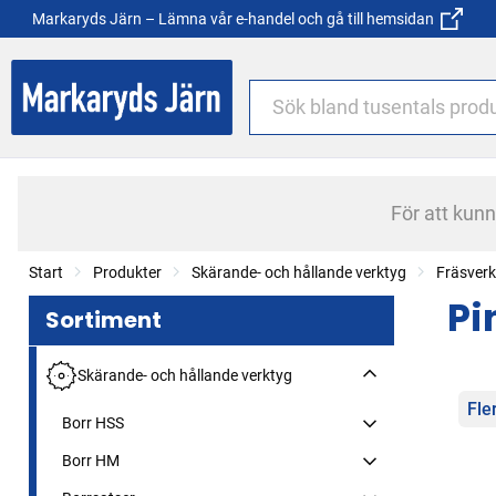
Markaryds Järn – Lämna vår e-handel och gå till hemsidan
För att kun
Start
Produkter
Skärande- och hållande verktyg
Fräsverk
Pi
Sortiment
Skärande- och hållande verktyg
Kat
Fle
Borr HSS
Borr HM