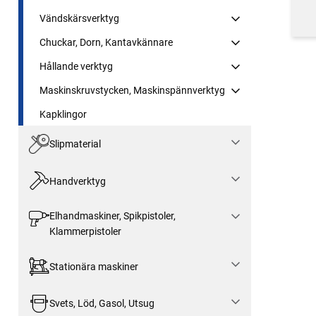
Vändskärsverktyg
Chuckar, Dorn, Kantavkännare
Hållande verktyg
Maskinskruvstycken, Maskinspännverktyg
Kapklingor
Slipmaterial
Handverktyg
Elhandmaskiner, Spikpistoler,
Klammerpistoler
Stationära maskiner
Svets, Löd, Gasol, Utsug