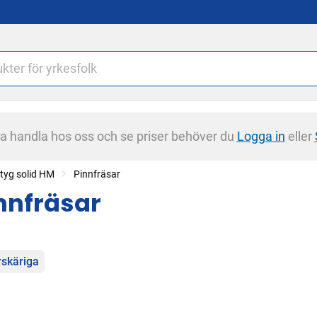
na handla hos oss och se priser behöver du
Logga in
eller
tyg solid HM
Pinnfräsar
nnfräsar
egorier
rskäriga