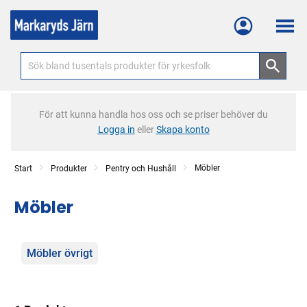
Meny
För att kunna handla hos oss och se priser behöver du
Logga in
eller
Skapa konto
Möbler
Start
Produkter
Pentry och Hushåll
Möbler
Kategorier
Möbler övrigt