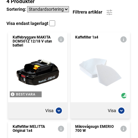
4 Produkter
Sortering:
Filtrera artiklar
Visa endast lagerlagt
Kaffebryggare MAKITA
Kaffefilter 1x4
DCM501Z 12/18 V utan
batteri
BEST.VARA
Visa
Visa
Kaffefilter MELITTA
Mikrovågsugn EMERIO
Original 1x4
700 W