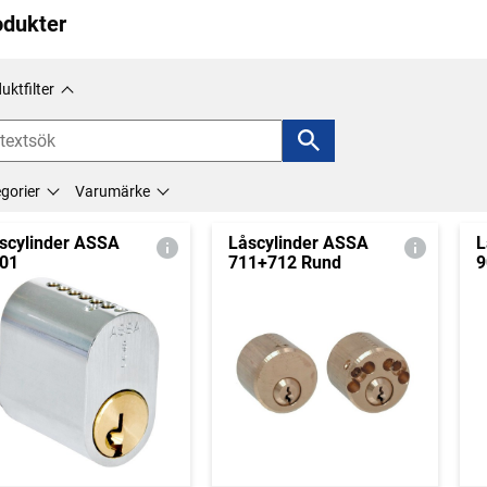
odukter
uktfilter
gorier
Varumärke
scylinder ASSA
Låscylinder ASSA
L
01
711+712 Rund
9