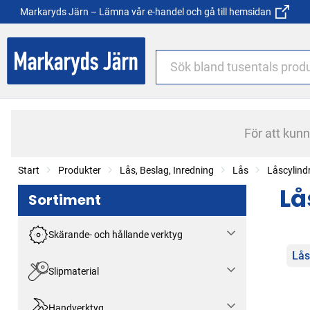
Markaryds Järn – Lämna vår e-handel och gå till hemsidan
För att kun
Start
Produkter
Lås, Beslag, Inredning
Lås
Låscylind
Lå
Sortiment
Skärande- och hållande verktyg
Kat
Lås
Slipmaterial
Handverktyg