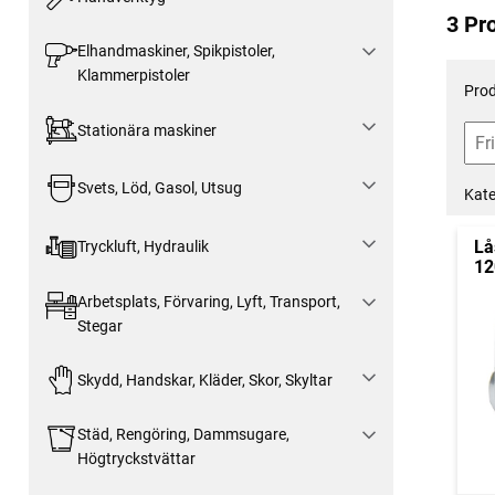
3 Pr
Elhandmaskiner, Spikpistoler,
Klammerpistoler
Prod
Stationära maskiner
Svets, Löd, Gasol, Utsug
Kate
Lå
Tryckluft, Hydraulik
12
Arbetsplats, Förvaring, Lyft, Transport,
Stegar
Skydd, Handskar, Kläder, Skor, Skyltar
Städ, Rengöring, Dammsugare,
Högtryckstvättar