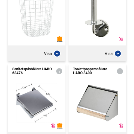
Visa
Visa
Sanitetspåshållare HABO
Toalettpappershållare
68476
HABO 3400