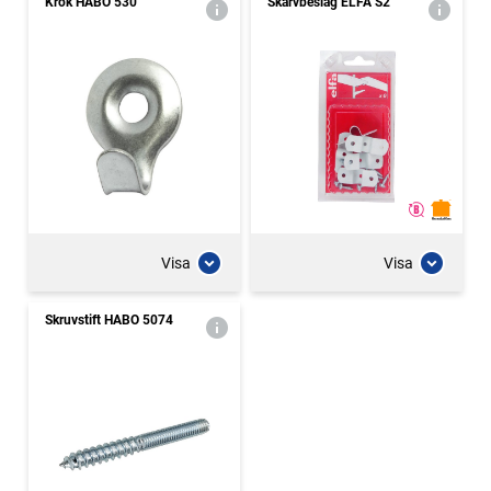
Krok HABO 530
Skarvbeslag ELFA S2
Visa
Visa
Skruvstift HABO 5074