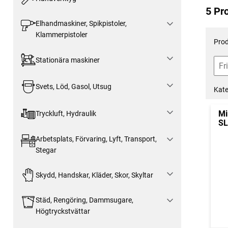
5 Pr
Elhandmaskiner, Spikpistoler,
Klammerpistoler
Prod
Stationära maskiner
Svets, Löd, Gasol, Utsug
Kate
Mi
Tryckluft, Hydraulik
SL
Arbetsplats, Förvaring, Lyft, Transport,
Stegar
Skydd, Handskar, Kläder, Skor, Skyltar
Städ, Rengöring, Dammsugare,
Högtryckstvättar