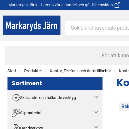
Markaryds Järn – Lämna vår e-handel och gå till hemsidan
För att kun
Start
Produkter
Kontor, Telefoni- och datortillbehör
Konto
Ko
Sortiment
Skärande- och hållande verktyg
Kat
Räk
Slipmaterial
Handverktyg