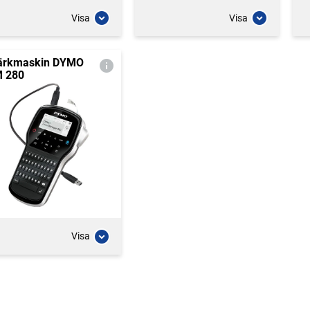
Visa
Visa
rkmaskin DYMO
 280
Visa