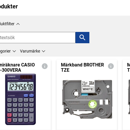
odukter
uktfilter
gorier
Varumärke
niräknare CASIO
Märkband BROTHER
M
-300VERA
TZE
T