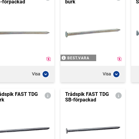
-förpackad
burk
S
BEST.VARA
Visa
Visa
ådspik FAST TDG
Trådspik FAST TDG
rk
SB-förpackad