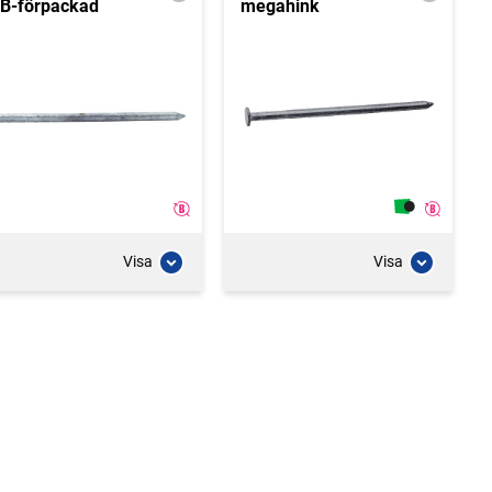
B-förpackad
megahink
Visa
Visa