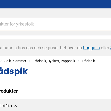
na handla hos oss och se priser behöver du
Logga in
eller
Spik, Klammer
Trådspik, Dyckert, Pappspik
Trådspik
ådspik
rodukter
uktfilter