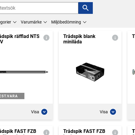
gorier
Varumärke
Miljöbedömning
ådspik räfflad NTS
Trådspik blank
T
ZV
minilåda
EST.VARA
Visa
Visa
ådspik FAST FZB
Trådspik FAST FZB
T