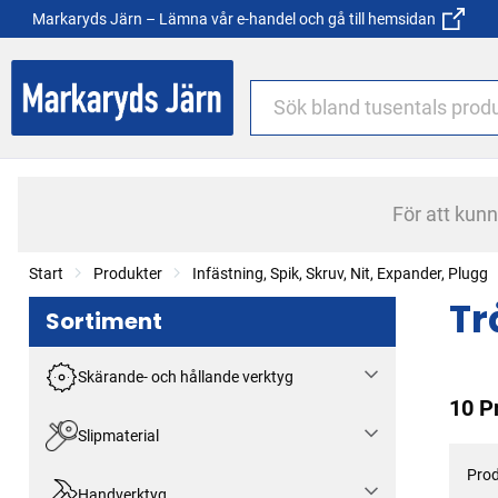
Markaryds Järn – Lämna vår e-handel och gå till hemsidan
För att kun
Start
Produkter
Infästning, Spik, Skruv, Nit, Expander, Plugg
Tr
Sortiment
Skärande- och hållande verktyg
10 P
Slipmaterial
Prod
Handverktyg