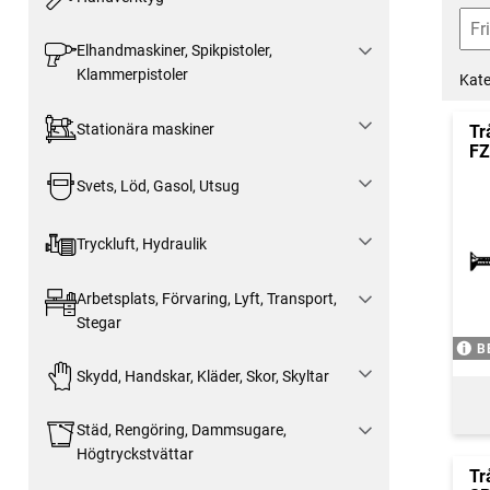
Elhandmaskiner, Spikpistoler,
Klammerpistoler
Kate
Stationära maskiner
Tr
F
Svets, Löd, Gasol, Utsug
Tryckluft, Hydraulik
Arbetsplats, Förvaring, Lyft, Transport,
Stegar
B
Skydd, Handskar, Kläder, Skor, Skyltar
Städ, Rengöring, Dammsugare,
Högtryckstvättar
Tr