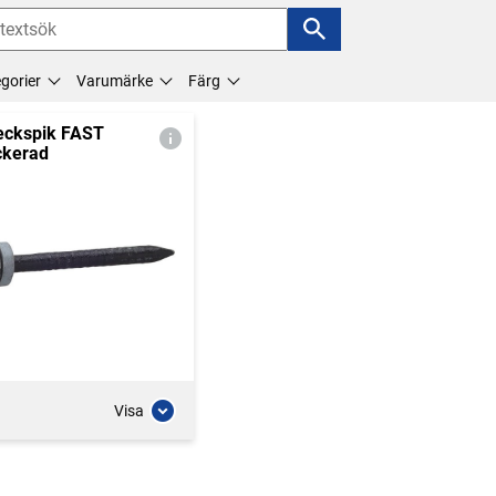
gorier
Varumärke
Färg
eckspik FAST
ckerad
Visa