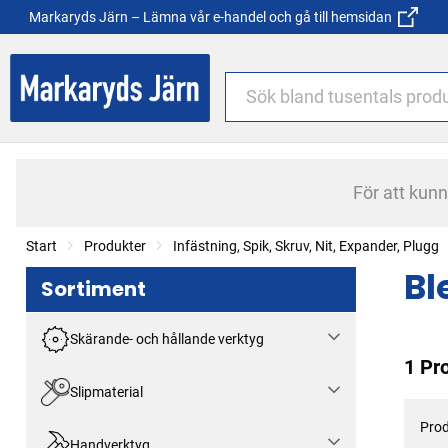
Markaryds Järn – Lämna vår e-handel och gå till hemsidan
För att kun
Start
Produkter
Infästning, Spik, Skruv, Nit, Expander, Plugg
Bl
Sortiment
Skärande- och hållande verktyg
1 Pr
Slipmaterial
Prod
Handverktyg