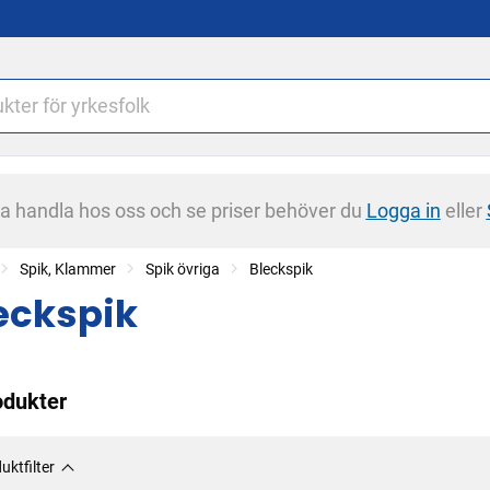
na handla hos oss och se priser behöver du
Logga in
eller
Spik, Klammer
Spik övriga
Bleckspik
eckspik
odukter
uktfilter