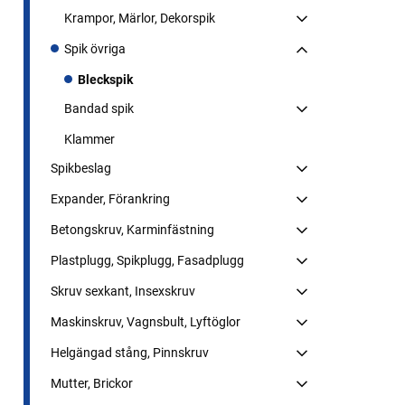
Krampor, Märlor, Dekorspik
Spik övriga
Bleckspik
Bandad spik
Klammer
Spikbeslag
Expander, Förankring
Betongskruv, Karminfästning
Plastplugg, Spikplugg, Fasadplugg
Skruv sexkant, Insexskruv
Maskinskruv, Vagnsbult, Lyftöglor
Helgängad stång, Pinnskruv
Mutter, Brickor