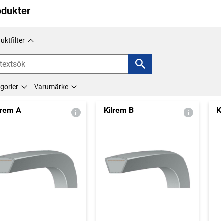
odukter
uktfilter
gorier
Varumärke
lrem A
Kilrem B
K