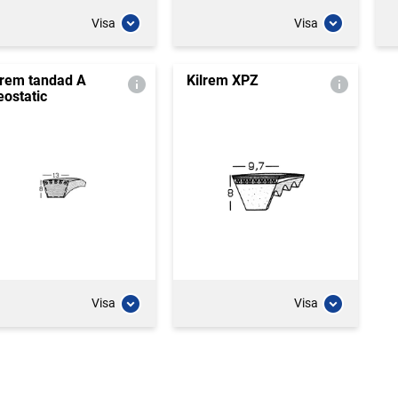
Visa
Visa
lrem tandad A
Kilrem XPZ
eostatic
Visa
Visa