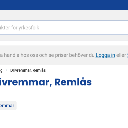
na handla hos oss och se priser behöver du
Logga in
eller
ng
Drivremmar, Remlås
ivremmar, Remlås
egorier
remmar