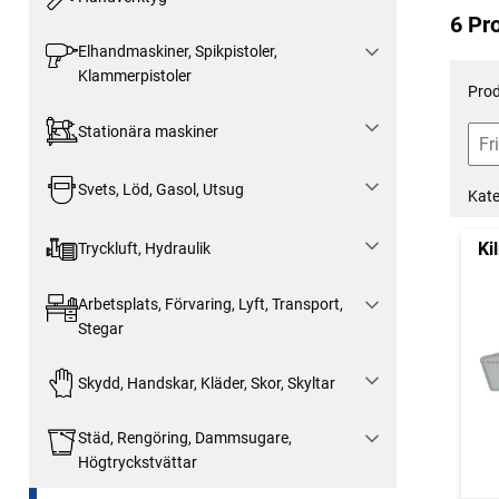
6 Pr
Elhandmaskiner, Spikpistoler,
Klammerpistoler
Prod
Stationära maskiner
Svets, Löd, Gasol, Utsug
Kate
Ki
Tryckluft, Hydraulik
Arbetsplats, Förvaring, Lyft, Transport,
Stegar
Skydd, Handskar, Kläder, Skor, Skyltar
Städ, Rengöring, Dammsugare,
Högtryckstvättar