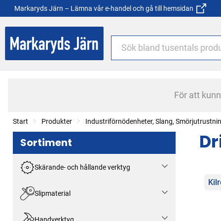
Markaryds Järn – Lämna vår e-handel och gå till hemsidan
För att kun
Start
Produkter
Industriförnödenheter, Slang, Smörjutrustni
Dr
Sortiment
Skärande- och hållande verktyg
Kat
Kil
Slipmaterial
Handverktyg