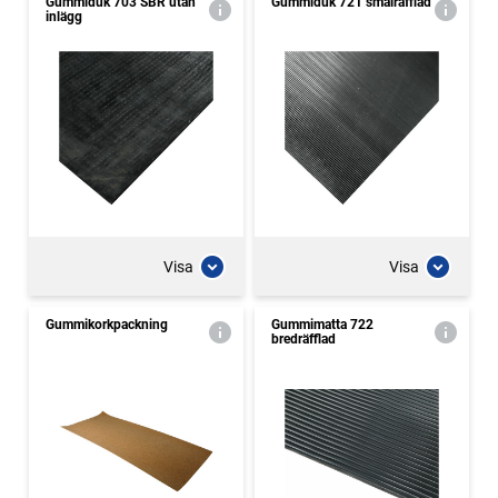
Gummiduk 703 SBR utan
Gummiduk 721 smalräfflad
inlägg
Visa
Visa
Gummikorkpackning
Gummimatta 722
bredräfflad