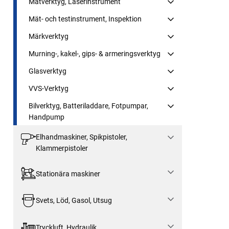
Mätverktyg, Laserinstrument
Mät- och testinstrument, Inspektion
Märkverktyg
Murning-, kakel-, gips- & armeringsverktyg
Glasverktyg
VVS-Verktyg
Bilverktyg, Batteriladdare, Fotpumpar,
Handpump
Elhandmaskiner, Spikpistoler,
Klammerpistoler
Stationära maskiner
Svets, Löd, Gasol, Utsug
Tryckluft, Hydraulik