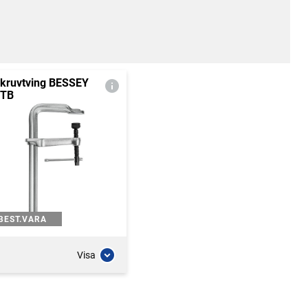
kruvtving BESSEY
TB
BEST.VARA
Visa