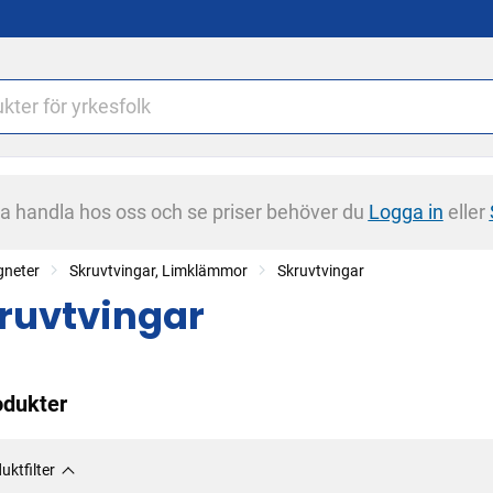
na handla hos oss och se priser behöver du
Logga in
eller
gneter
Skruvtvingar, Limklämmor
Skruvtvingar
ruvtvingar
odukter
uktfilter