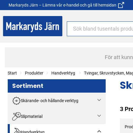
Markaryds Järn – Lämna vår e-handel och gå till hemsidan
För att kun
Start
Produkter
Handverktyg
Tvingar, Skruvstycken, Ma
Sk
Sortiment
Skärande- och hållande verktyg
3 Pr
Slipmaterial
Prod
Handverktyg