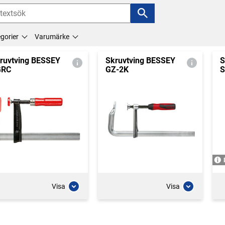
gorier
Varumärke
ruvtving BESSEY
Skruvtving BESSEY
S
GRC
GZ-2K
S
Visa
Visa