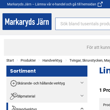
Markaryds Järn – Lämna vår e-handel och gå till hemsidan
För att kun
Start
Produkter
Handverktyg
Tvingar, Skruvstycken, Ma
L
Sortiment
Skärande- och hållande verktyg
1 Pr
Slipmaterial
Prod
Handverktyg