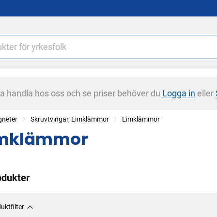
na handla hos oss och se priser behöver du
Logga in
eller
gneter
Skruvtvingar, Limklämmor
Limklämmor
imklämmor
odukter
uktfilter