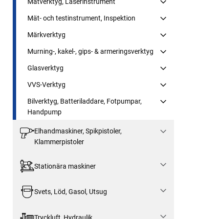
Mätverktyg, Laserinstrument
Mät- och testinstrument, Inspektion
Märkverktyg
Murning-, kakel-, gips- & armeringsverktyg
Glasverktyg
VVS-Verktyg
Bilverktyg, Batteriladdare, Fotpumpar,
Handpump
Elhandmaskiner, Spikpistoler,
Klammerpistoler
Stationära maskiner
Svets, Löd, Gasol, Utsug
Tryckluft, Hydraulik