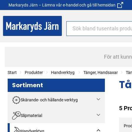
Markaryds Järn – Lämna vår e-handel och gå till hemsidan
För att kun
Start
Produkter
Handverktyg
Tänger, Handsaxar
Tä
Tå
Sortiment
Skärande- och hållande verktyg
5 Pr
Slipmaterial
Prod
Handverktyg