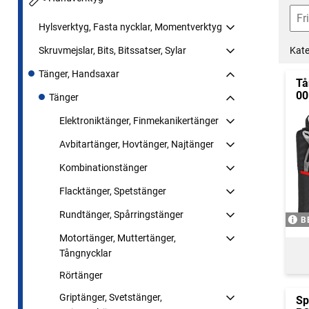
Hylsverktyg, Fasta nycklar, Momentverktyg
Kate
Skruvmejslar, Bits, Bitssatser, Sylar
Tänger, Handsaxar
Tå
00
Tänger
Elektroniktänger, Finmekanikertänger
Avbitartänger, Hovtänger, Najtänger
Kombinationstänger
Flacktänger, Spetstänger
Rundtänger, Spårringstänger
B
Motortänger, Muttertänger,
Tångnycklar
Rörtänger
Griptänger, Svetstänger,
Sp