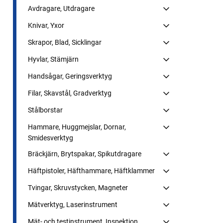
Avdragare, Utdragare
Knivar, Yxor
Skrapor, Blad, Sicklingar
Hyvlar, Stämjärn
Handsågar, Geringsverktyg
Filar, Skavstål, Gradverktyg
Stålborstar
Hammare, Huggmejslar, Dornar,
Smidesverktyg
Bräckjärn, Brytspakar, Spikutdragare
Häftpistoler, Häfthammare, Häftklammer
Tvingar, Skruvstycken, Magneter
Mätverktyg, Laserinstrument
Mät- och testinstrument, Inspektion