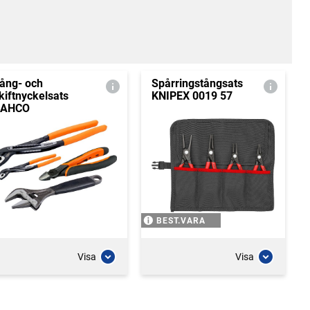
ång- och
Spårringstångsats
kiftnyckelsats
KNIPEX 0019 57
BAHCO
BEST.VARA
Visa
Visa