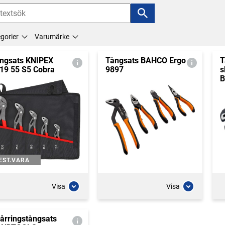
gorier
Varumärke
ngsats KNIPEX
Tångsats BAHCO Ergo
T
19 55 S5 Cobra
9897
s
EST.VARA
Visa
Visa
årringstångsats