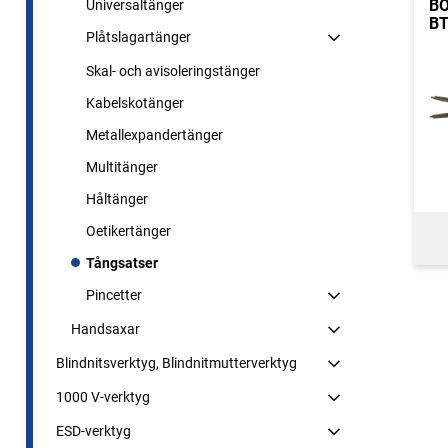
B
Universaltänger
BT
Plåtslagartänger
Skal- och avisoleringstänger
Kabelskotänger
Metallexpandertänger
Multitänger
Håltänger
Oetikertänger
Tångsatser
Pincetter
Handsaxar
Blindnitsverktyg, Blindnitmutterverktyg
1000 V-verktyg
ESD-verktyg