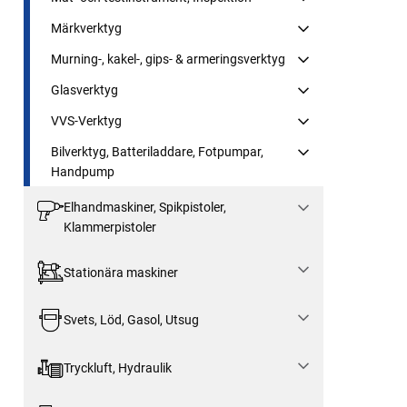
Märkverktyg
Murning-, kakel-, gips- & armeringsverktyg
Glasverktyg
VVS-Verktyg
Bilverktyg, Batteriladdare, Fotpumpar,
Handpump
Elhandmaskiner, Spikpistoler,
Klammerpistoler
Stationära maskiner
Svets, Löd, Gasol, Utsug
Tryckluft, Hydraulik