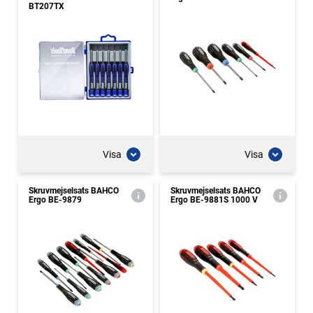
BT207TX
Visa
Visa
Skruvmejselsats BAHCO
Skruvmejselsats BAHCO
Ergo BE-9879
Ergo BE-9881S 1000 V