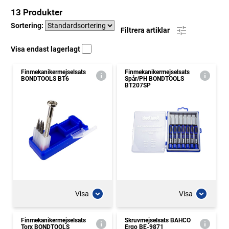
13 Produkter
Sortering:
Filtrera artiklar
Visa endast lagerlagt
Finmekanikermejselsats
Finmekanikermejselsats
BONDTOOLS BT6
Spår/PH BONDTOOLS
BT207SP
Visa
Visa
Finmekanikermejselsats
Skruvmejselsats BAHCO
Torx BONDTOOLS
Ergo BE-9871