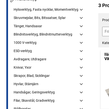
3 Pr
Hylsverktyg, Fasta nycklar, Momentverktyg
Skruvmejslar, Bits, Bitssatser, Sylar
Prod
Tänger, Handsaxar
Blindnitsverktyg, Blindnitmutterverktyg
1000 V-verktyg
Kate
ESD-verktyg
Il
Vi
Avdragare, Utdragare
Knivar, Yxor
Skrapor, Blad, Sicklingar
Hyvlar, Stämjärn
Handsågar, Geringsverktyg
Filar, Skavstål, Gradverktyg
Stålborstar