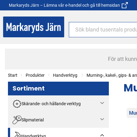
Markaryds Järn – Lämna vår e-handel och gå till hemsidan
För att kun
Start
Produkter
Handverktyg
Murning-, kakel-, gips- & 
Mu
Sortiment
Skärande- och hållande verktyg
Kat
Mur
Slipmaterial
Handverktyg