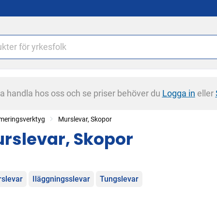
na handla hos oss och se priser behöver du
Logga in
eller
armeringsverktyg
Murslevar, Skopor
rslevar, Skopor
egorier
slevar
Iläggningsslevar
Tungslevar