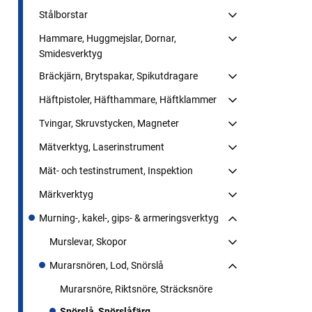
Stålborstar
Hammare, Huggmejslar, Dornar,
Smidesverktyg
Bräckjärn, Brytspakar, Spikutdragare
Häftpistoler, Häfthammare, Häftklammer
Tvingar, Skruvstycken, Magneter
Mätverktyg, Laserinstrument
Mät- och testinstrument, Inspektion
Märkverktyg
Murning-, kakel-, gips- & armeringsverktyg
Murslevar, Skopor
Murarsnören, Lod, Snörslå
Murarsnöre, Riktsnöre, Sträcksnöre
Snörslå, Snörslåfärg