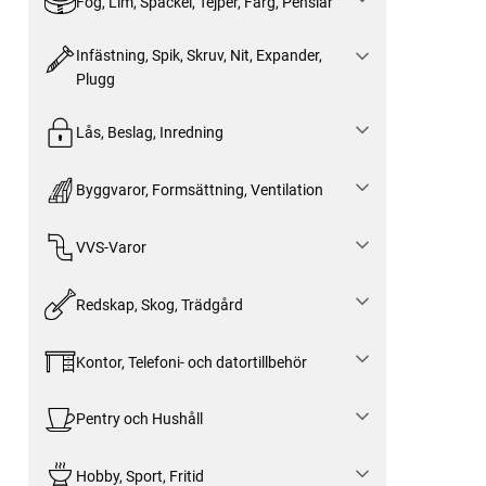
Fog, Lim, Spackel, Tejper, Färg, Penslar
Infästning, Spik, Skruv, Nit, Expander,
Plugg
Lås, Beslag, Inredning
Byggvaror, Formsättning, Ventilation
VVS-Varor
Redskap, Skog, Trädgård
Kontor, Telefoni- och datortillbehör
Pentry och Hushåll
Hobby, Sport, Fritid