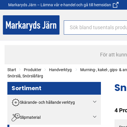
Markaryds Järn – Lämna vår e-handel och gå till hemsidan
För att kun
Start
Produkter
Handverktyg
Murning-, kakel-, gips- & 
Snörslå, Snörslåfärg
Sn
Sortiment
Skärande- och hållande verktyg
4 Pr
Slipmaterial