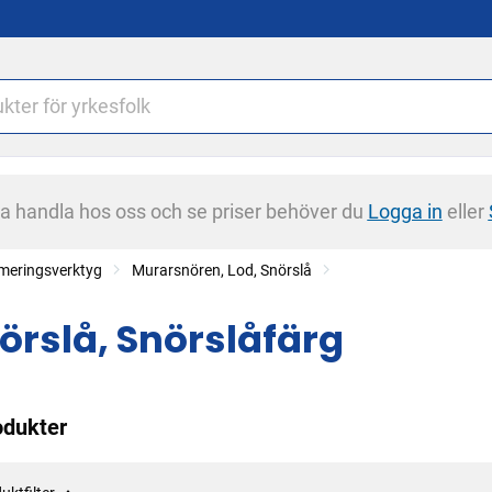
na handla hos oss och se priser behöver du
Logga in
eller
armeringsverktyg
Murarsnören, Lod, Snörslå
örslå, Snörslåfärg
odukter