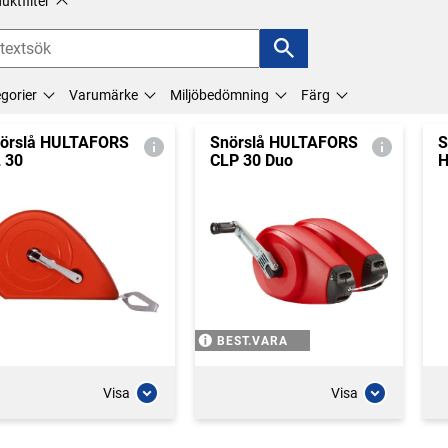
uktfilter
gorier
Varumärke
Miljöbedömning
Färg
örslå HULTAFORS
Snörslå HULTAFORS
S
 30
CLP 30 Duo
H
BEST.VARA
Visa
Visa