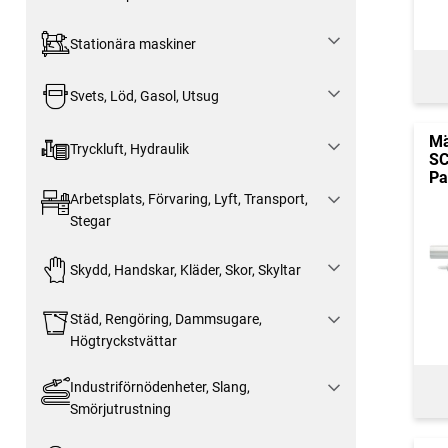
Stationära maskiner
Svets, Löd, Gasol, Utsug
Mä
Tryckluft, Hydraulik
SC
Pa
Arbetsplats, Förvaring, Lyft, Transport,
Stegar
Skydd, Handskar, Kläder, Skor, Skyltar
Städ, Rengöring, Dammsugare,
Högtryckstvättar
Industriförnödenheter, Slang,
Smörjutrustning