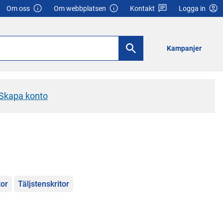
Om oss
Om webbplatsen
Kontakt
Logga in
Kampanjer
Skapa konto
tor
Täljstenskritor