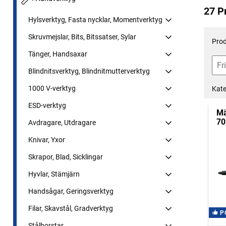
27 P
Hylsverktyg, Fasta nycklar, Momentverktyg
Skruvmejslar, Bits, Bitssatser, Sylar
Prod
Tänger, Handsaxar
Blindnitsverktyg, Blindnitmutterverktyg
1000 V-verktyg
Kate
ESD-verktyg
Mä
70
Avdragare, Utdragare
Knivar, Yxor
Skrapor, Blad, Sicklingar
Hyvlar, Stämjärn
Handsågar, Geringsverktyg
Filar, Skavstål, Gradverktyg
P
Stålborstar