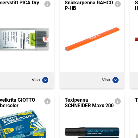
servstift PICA Dry
Snickarpenna BAHCO
S
P-HB
H
Visa
Visa
velkrita GIOTTO
Textpenna
T
bercolor
SCHNEIDER Maxx 280