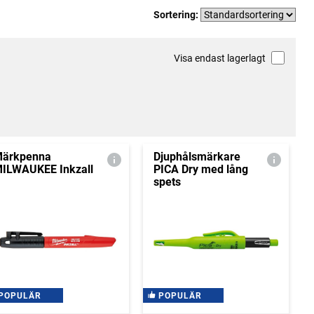
Sortering:
Visa endast lagerlagt
ärkpenna
Djuphålsmärkare
ILWAUKEE Inkzall
PICA Dry med lång
spets
POPULÄR
POPULÄR