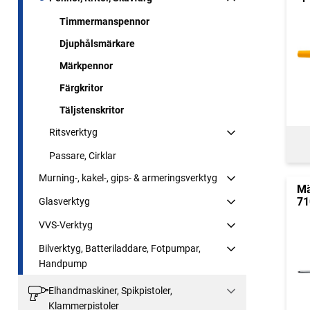
Timmermanspennor
Djuphålsmärkare
Märkpennor
Färgkritor
Täljstenskritor
Ritsverktyg
Passare, Cirklar
Murning-, kakel-, gips- & armeringsverktyg
Mä
71
Glasverktyg
VVS-Verktyg
Bilverktyg, Batteriladdare, Fotpumpar,
Handpump
Elhandmaskiner, Spikpistoler,
Klammerpistoler