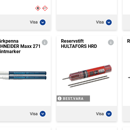
Visa
Visa
rkpenna
Reservstift
R
HNEIDER Maxx 271
HULTAFORS HRD
intmarker
BEST.VARA
Visa
Visa