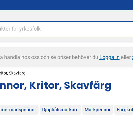
na handla hos oss och se priser behöver du
Logga in
eller
ritor, Skavfärg
nnor, Kritor, Skavfärg
egorier
mmermanspennor
Djuphålsmärkare
Märkpennor
Färgkri