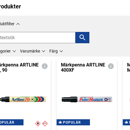
rodukter
uktfilter
gorier
Varumärke
Färg
rkpenna ARTLINE
Märkpenna ARTLINE
M
, 90
400XF
M
OPULÄR
POPULÄR