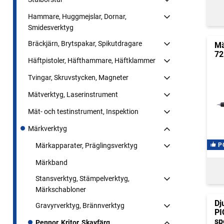
Hammare, Huggmejslar, Dornar,
Smidesverktyg
Bräckjärn, Brytspakar, Spikutdragare
Mä
72
Häftpistoler, Häfthammare, Häftklammer
Tvingar, Skruvstycken, Magneter
Mätverktyg, Laserinstrument
Mät- och testinstrument, Inspektion
Märkverktyg
P
Märkapparater, Präglingsverktyg
Märkband
Stansverktyg, Stämpelverktyg,
Märkschabloner
Dj
Gravyrverktyg, Brännverktyg
PI
sp
Pennor, Kritor, Skavfärg