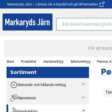
Markaryds Järn – Lämna vår e-handel och gå till hemsidan
För att kun
Start
Produkter
Handverktyg
Märkverktyg
Pennor, K
Pe
Sortiment
Skärande- och hållande verktyg
Kat
Ti
Slipmaterial
Handverktyg