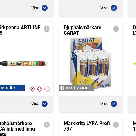
Visa
Visa
rkpenna ARTLINE
Djuphålsmärkare
D
5
CARAT
L
OPULÄR
BEST.VARA
Visa
Visa
uphålsmärkare
Märkkrita LYRA Profi
M
CA Ink med lång
797
1
ets